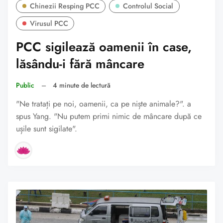
Chinezii Resping PCC
Controlul Social
Virusul PCC
PCC sigilează oamenii în case,
lăsându-i fără mâncare
Public
–
4 minute de lectură
"Ne tratați pe noi, oamenii, ca pe niște animale?". a
spus Yang. "Nu putem primi nimic de mâncare după ce
ușile sunt sigilate".