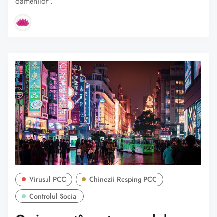
oamenilor".
Virusul PCC
Chinezii Resping PCC
Controlul Social