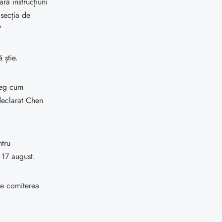
ară instrucțiuni
 secția de
"
 știe.
eleg cum
declarat Chen
ntru
 17 august.
de comiterea