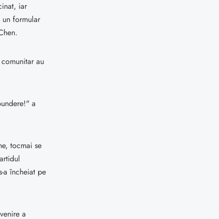
inat, iar
e un formular
 Chen.
 comunitar au
pundere!" a
me, tocmai se
rtidul
s-a încheiat pe
venire a