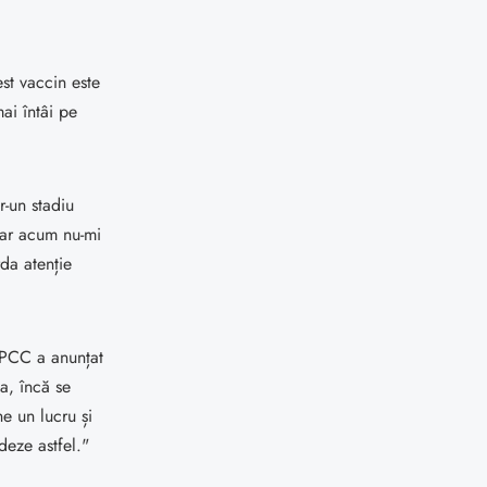
est vaccin este
ai întâi pe
r-un stadiu
 Iar acum nu-mi
da atenție
"PCC a anunțat
a, încă se
e un lucru și
deze astfel."