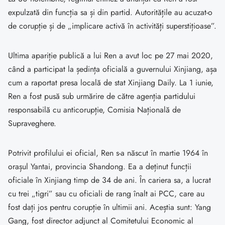
expulzată din funcția sa și din partid. Autoritățile au acuzat-o
de corupție și de „implicare activă în activități superstițioase”.
Ultima apariție publică a lui Ren a avut loc pe 27 mai 2020,
când a participat la ședința oficială a guvernului Xinjiang, așa
cum a raportat presa locală de stat Xinjiang Daily. La 1 iunie,
Ren a fost pusă sub urmărire de către agenția partidului
responsabilă cu anticorupție, Comisia Națională de
Supraveghere.
Potrivit profilului ei oficial, Ren s-a născut în martie 1964 în
orașul Yantai, provincia Shandong. Ea a deținut funcții
oficiale în Xinjiang timp de 34 de ani. În cariera sa, a lucrat
cu trei „tigri” sau cu oficiali de rang înalt ai PCC, care au
fost dați jos pentru corupție în ultimii ani. Aceștia sunt: Yang
Gang, fost director adjunct al Comitetului Economic al