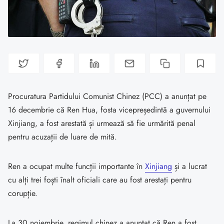
Procuratura Partidului Comunist Chinez (PCC) a anunțat pe
16 decembrie că Ren Hua, fosta vicepreședintă a guvernului
Xinjiang, a fost arestată și urmează să fie urmărită penal
pentru acuzații de luare de mită.
Ren a ocupat multe funcții importante în
Xinjiang
și a lucrat
cu alți trei foști înalt oficiali care au fost arestați pentru
corupție.
La 30 noiembrie, regimul chinez a anunțat că Ren a fost