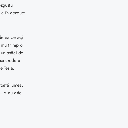
ezgustul
sla în dezgust
derea de a-și
e mult timp o
 un astfel de
 se crede o
e Tesla.
toată lumea.
 SUA nu este