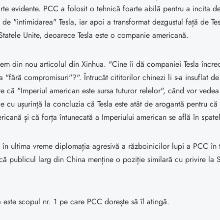
rte evidente. PCC a folosit o tehnică foarte abilă pentru a incita d
ă de "intimidarea" Tesla, iar apoi a transformat dezgustul față de Te
 Statele Unite, deoarece Tesla este o companie americană.
em din nou articolul din Xinhua. "Cine îi dă companiei Tesla încre
 "fără compromisuri"?". Întrucât cititorilor chinezi li s-a insuflat d
re că "Imperiul american este sursa tuturor relelor", când vor vedea
nge cu ușurință la concluzia că Tesla este atât de arogantă pentru că
cană și că forța întunecată a Imperiului american se află în spatel
în ultima vreme diplomația agresivă a războinicilor lupi a PCC în 
că publicul larg din China menține o poziție similară cu privire la
 este scopul nr. 1 pe care PCC dorește să îl atingă.