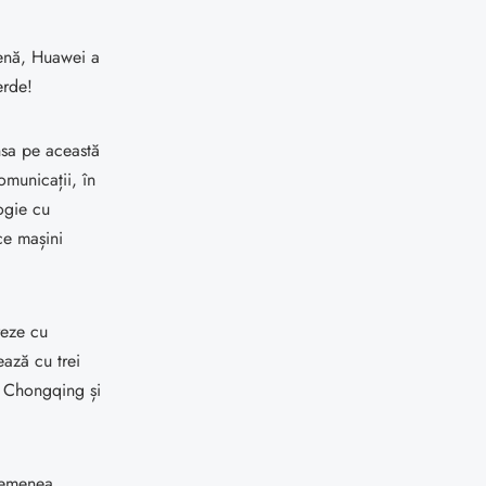
cenă, Huawei a
erde!
nsa pe această
omunicații, în
ogie cu
ce mașini
reze cu
ază cu trei
n Chongqing și
semenea,