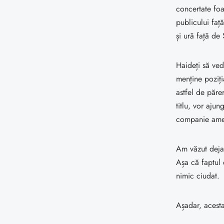
concertate foa
publicului faț
și ură față de
Haideți să ved
menține poziția
astfel de păre
titlu, vor aju
companie ameri
Am văzut deja 
Așa că faptul 
nimic ciudat.
Așadar, acesta