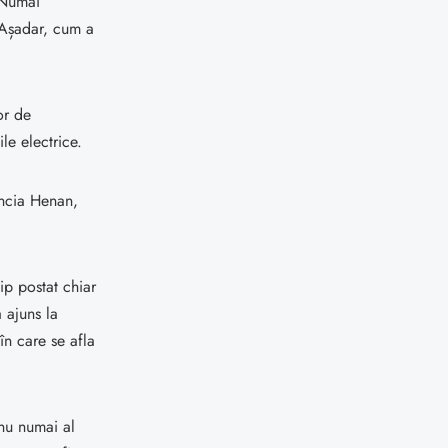
 Numai
 Așadar, cum a
or de
le electrice.
incia Henan,
ip postat chiar
 ajuns la
în care se afla
 nu numai al