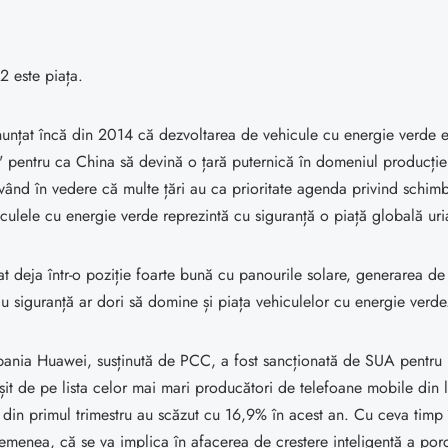
2 este piața.
nunțat încă din 2014 că dezvoltarea de vehicule cu energie verde e
 pentru ca China să devină o țară puternică în domeniul producție
ând în vedere că multe țări au ca prioritate agenda privind schimb
iculele cu energie verde reprezintă cu siguranță o piață globală uri
at deja într-o poziție foarte bună cu panourile solare, generarea de
cu siguranță ar dori să domine și piața vehiculelor cu energie verde
nia Huawei, susținută de PCC, a fost sancționată de SUA pentru
eșit de pe lista celor mai mari producători de telefoane mobile din 
e din primul trimestru au scăzut cu 16,9% în acest an. Cu ceva timp
emenea, că se va implica în afacerea de creștere inteligentă a porc