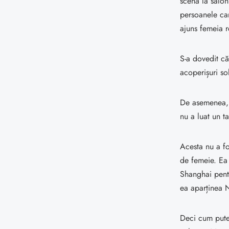
scenă la salo
persoanele ca
ajuns femeia 
S-a dovedit că
acoperișuri so
De asemenea, 
nu a luat un t
Acesta nu a fos
de femeie. Ea 
Shanghai pentr
ea aparținea N
Deci cum putem