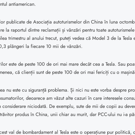
ntul antiamerican.
or publicate de Asociația autoturismelor din China în luna octombr
ire la raportul dintre reclamații și vânzări pentru toate autoturismel
ilea trimestru al anului trecut, puteți vedea că Model 3 de la Tesla e
,3 plângeri la fiecare 10 mii de vânzări.
ilor este de peste 100 de ori mai mare decât cea a Tesla. Sau po
enea, că clienții sunt de peste 100 de ori mai fericiți cu o mașină
tea nu este cu siguranță problema. Și nici nu este vorba despre pro
nsumatorilor, deoarece am văzut alte cazuri în care interesele cons
în considerare niciodată. De exemplu, sute de mii de copii au deven
otrăvitor produs în China, unii chiar au murit, dar PCC-ului nu i-a pă
cest val de bombardament al Tesla este o operațiune pur politică, c