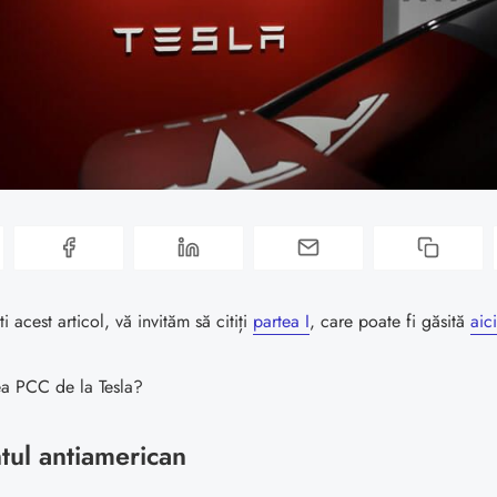
ti acest articol, vă invităm să citiți
partea I
, care poate fi găsită
aici
ea PCC de la Tesla?
tul antiamerican