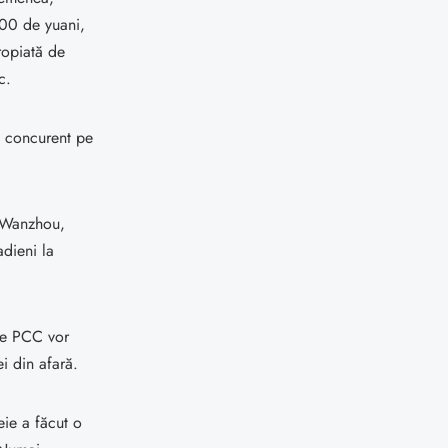
000 de yuani,
ropiată de
c.
l concurent pe
g Wanzhou,
dieni la
de PCC vor
i din afară.
eie a făcut o