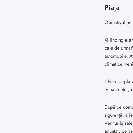
Piața
Obiectivul nr. 
Xi Jinping a a
cale de urmat"
automobile. Av
climatice, veh
China s-a plas
eoliană etc., 
După ce compa
siguranță, a i
Veniturile sal
anunțat, de as