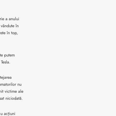
ie a anului
e vândute în
ste în top,
ate putem
 Tesla.
tejarea
umatorilor nu
it victime ale
sat niciodată.
u acțiuni