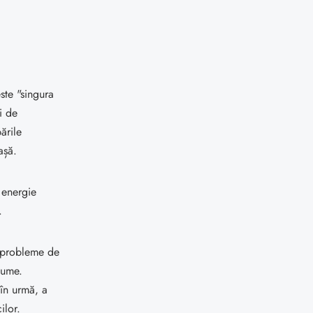
ste "singura
i de
ările
așă.
 energie
.
 probleme de
lume.
 în urmă, a
ilor.