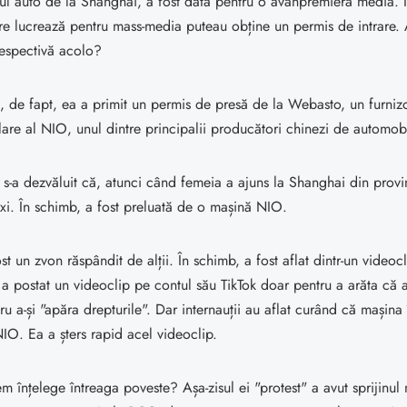
nul auto de la Shanghai, a fost data pentru o avanpremieră media.
re lucrează pentru mass-media puteau obține un permis de intrare.
respectivă acolo?
, de fapt, ea a primit un permis de presă de la Webasto, un furniz
lare al NIO, unul dintre principalii producători chinezi de automobi
s-a dezvăluit că, atunci când femeia a ajuns la Shanghai din prov
axi. În schimb, a fost preluată de o mașină NIO.
t un zvon răspândit de alții. În schimb, a fost aflat dintr-un videocl
a postat un videoclip pe contul său TikTok doar pentru a arăta că a
u a-și "apăra drepturile". Dar internauții au aflat curând că mașina 
IO. Ea a șters rapid acel videoclip.
 înțelege întreaga poveste? Așa-zisul ei "protest" a avut sprijinul