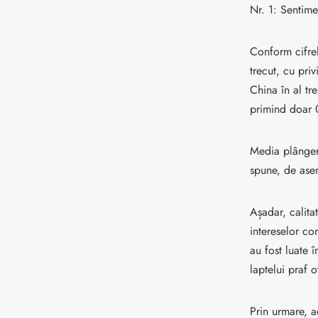
Nr. 1: Sentime
Conform cifrel
trecut, cu priv
China în al tre
primind doar 0
Media plânger
spune, de asem
Așadar, calita
intereselor co
au fost luate 
laptelui praf 
Prin urmare, a