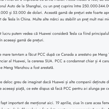
lonul Auto de la Shanghai, cu un preț cuprins între 250.000-344.
8.000 și 53.000 de dolari. Această gamă de prețuri este foarte ap
at de Tesla în China. Multe alte mărci au stabilit un preț mult mai mi
t lucru putem vedea că Huawei consideră Tesla ca fiind principalu
 în aceeași gamă de prețuri.
 ce mare tam-tam a făcut PCC după ce Canada a arestat-o pe Men
nanciar al Huawei, la cererea SUA. PCC a condamnat chiar și 4 cana
e Meng Wanzhou a fost arestată.
ste deloc greu de imaginat dacă Huawei și alte companii deținute 
pe aceeași piață, ce este dispus să facă PCC pentru a-i alunga pe ce
 fapt important de menționat aici. 19 aprilie, ziua în care acea fem