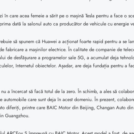
 zi în care acea femeie a sărit pe o mașină Tesla pentru a face o s
prima dată la salonul auto ca producător de vehicule cu energie v
trebuie să spunem că Huawei a acționat foarte rapid pentru a se la
de fabricare a mașinilor electrice. În calitate de companie de telec
ului de desfășurare a programelor sale 5G, a acumulat deja tehnol
iculelor, Internetul obiectelor. Așadar, are deja fundația pentru a fa
u a încercat să facă totul de la zero. În schimb, a ales să colabo
e automobile care sunt deja în acest domeniu. În prezent, colabore
to diferiți, printre care BAIC Motor din Beijing, Changan Auto di
in Guangzhou.
lul ARCFox S împreună cu BAIC Motor. Acest model a fost, de a