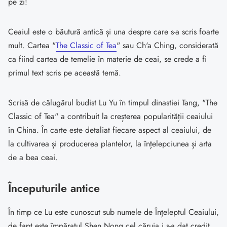
pe zi!
Ceaiul este o băutură antică și una despre care s-a scris foarte
mult. Cartea "
The Classic of Tea
" sau Ch'a Ching, considerată
ca fiind cartea de temelie în materie de ceai, se crede a fi
primul text scris pe această temă.
Scrisă de călugărul budist Lu Yu în timpul dinastiei Tang, "The
Classic of Tea" a contribuit la creșterea popularității ceaiului
în China. În carte este detaliat fiecare aspect al ceaiului, de
la cultivarea și producerea plantelor, la înțelepciunea și arta
de a bea ceai.
Începuturile antice
În timp ce Lu este cunoscut sub numele de Înțeleptul Ceaiului,
de fapt este împăratul Shen Nong cel căruia i s-a dat credit