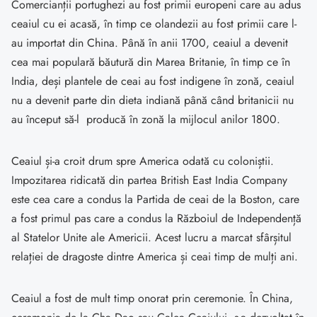
Comercianții portughezi au fost primii europeni care au adus
ceaiul cu ei acasă, în timp ce olandezii au fost primii care l-
au importat din China. Până în anii 1700, ceaiul a devenit
cea mai populară băutură din Marea Britanie, în timp ce în
India, deși plantele de ceai au fost indigene în zonă, ceaiul
nu a devenit parte din dieta indiană până când britanicii nu
au început să-l producă în zonă la mijlocul anilor 1800.
Ceaiul și-a croit drum spre America odată cu coloniștii.
Impozitarea ridicată din partea British East India Company
este cea care a condus la Partida de ceai de la Boston, care
a fost primul pas care a condus la Războiul de Independență
al Statelor Unite ale Americii. Acest lucru a marcat sfârșitul
relației de dragoste dintre America și ceai timp de mulți ani.
Ceaiul a fost de mult timp onorat prin ceremonie. În China,