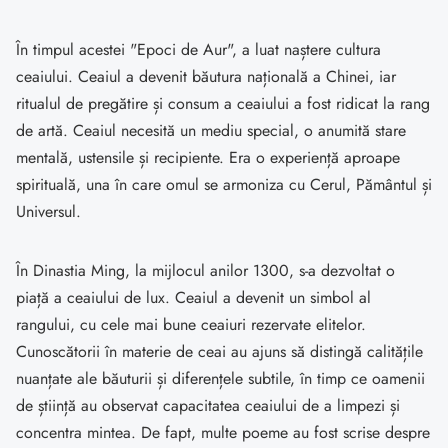
În timpul acestei "Epoci de Aur", a luat naștere cultura
ceaiului. Ceaiul a devenit băutura națională a Chinei, iar
ritualul de pregătire și consum a ceaiului a fost ridicat la rang
de artă. Ceaiul necesită un mediu special, o anumită stare
mentală, ustensile și recipiente. Era o experiență aproape
spirituală, una în care omul se armoniza cu Cerul, Pământul și
Universul.
În Dinastia Ming, la mijlocul anilor 1300, s-a dezvoltat o
piață a ceaiului de lux. Ceaiul a devenit un simbol al
rangului, cu cele mai bune ceaiuri rezervate elitelor.
Cunoscătorii în materie de ceai au ajuns să distingă calitățile
nuanțate ale băuturii și diferențele subtile, în timp ce oamenii
de știință au observat capacitatea ceaiului de a limpezi și
concentra mintea. De fapt, multe poeme au fost scrise despre