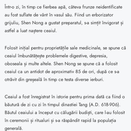
Într-o zi, în timp ce fierbea apă, câteva frunze neidentificate
au fost suflate de vânt în vasul său. Fiind un erborizator
grijuliu, Shen Nong a gustat preparatul, s-a simțit învigorat și
astfel a luat naștere ceaiul.
Folosit inițial pentru proprietățile sale medicinale, se spune că
ceaiul îmbunătățește problemele digestive, depresia,
oboseala și multe altele. Shen Nong se spune că a folosit
ceaiul ca un antidot de aproximativ 85 de ori, după ce s-a
otrăvit din greșeală în timp ce testa diverse ierburi.
Ceaiul a fost înregistrat în istorie pentru prima dată ca fiind o
băutură de zi cu zi în timpul dinastiei Tang (A.D. 618-906).
Băutul ceaiului a început cu călugării budiști, care l-au folosit
în ceremonii și ritualuri și s-a răspândit rapid la populația
generală.