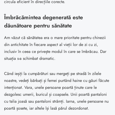
circula eficient în direcțiile corecte.
Îmbrăcămintea degenerată este
dăunătoare pentru sănătate
Am văzut că sănătatea era o mare prioritate pentru chinezii
din antichitate în fiecare aspect al vieții lor de zi cu zi,
inclusiv în ceea ce privește modul în care se îmbrăcau. Dar
situația s-a schimbat dramatic.
Când ieșiți la cumpărături sau mergeți pe stradă în zilele
noastre, vedeți bărbați și femei purtând haine cu găuri făcute
intenționat. Vara, unele persoane poartă ținute care le
dezgolesc umerii, buricul și coapsele. Unii poartă pantaloni
cu talia joasă sau pantaloni strâmți. Iarna, unele persoane nu
poartă șosete, iar altele își lasă părul dezordonat.