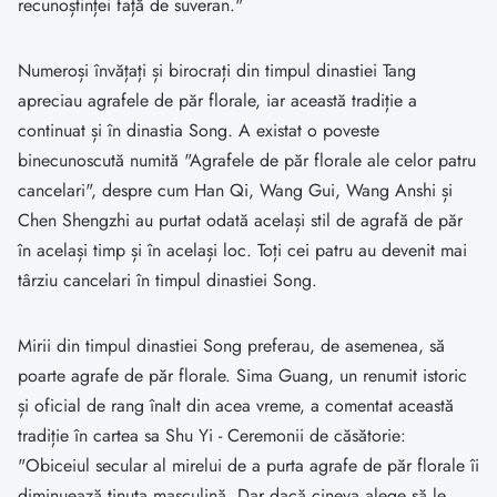
recunoștinței față de suveran."
Numeroși învățați și birocrați din timpul dinastiei Tang
apreciau agrafele de păr florale, iar această tradiție a
continuat și în dinastia Song. A existat o poveste
binecunoscută numită "Agrafele de păr florale ale celor patru
cancelari", despre cum Han Qi, Wang Gui, Wang Anshi și
Chen Shengzhi au purtat odată același stil de agrafă de păr
în același timp și în același loc. Toți cei patru au devenit mai
târziu cancelari în timpul dinastiei Song.
Mirii din timpul dinastiei Song preferau, de asemenea, să
poarte agrafe de păr florale. Sima Guang, un renumit istoric
și oficial de rang înalt din acea vreme, a comentat această
tradiție în cartea sa Shu Yi - Ceremonii de căsătorie:
"Obiceiul secular al mirelui de a purta agrafe de păr florale îi
diminuează ținuta masculină. Dar dacă cineva alege să le