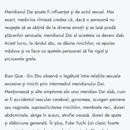
Meridianul Dai poate fi influențat și de actul sexual. Mai
exact, medicina chineză credea că, dacă o persoană nu
reușește să se abțină de la diverse emoții și se lasă pradă
plăcerilor senzuale, meridianul Dai al acesteia va deveni slab.
Acest lucru, la rândul său, va dăuna rinichilor, va epuiza
măduva și va face ca spatele persoanei să fie rigid și
picioarele grele.
Bian Que - Xin Shu observă o legătură între relațiile sexuale
excesive și rinichi prin intermediul meridianului Dai.
Menționează și alte simptome ale unui meridian Dai slab, cum
ar fi accidentul vascular cerebral, gonoreea, scurgeri peniene
sau vaginale, suprasolicitarea rinichilor, membrele reci, dureri
abdominale, sânge în scaun, atrofie osoasă, dureri de spate
și slăbiciune generală. În plus, Fuke Yuchi (un clasic foarte