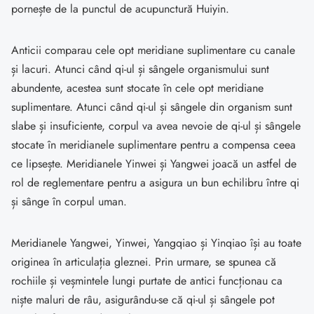
pornește de la punctul de acupunctură Huiyin.
Anticii comparau cele opt meridiane suplimentare cu canale
și lacuri. Atunci când qi-ul și sângele organismului sunt
abundente, acestea sunt stocate în cele opt meridiane
suplimentare. Atunci când qi-ul și sângele din organism sunt
slabe și insuficiente, corpul va avea nevoie de qi-ul și sângele
stocate în meridianele suplimentare pentru a compensa ceea
ce lipsește. Meridianele Yinwei și Yangwei joacă un astfel de
rol de reglementare pentru a asigura un bun echilibru între qi
și sânge în corpul uman.
Meridianele Yangwei, Yinwei, Yangqiao și Yinqiao își au toate
originea în articulația gleznei. Prin urmare, se spunea că
rochiile și veșmintele lungi purtate de antici funcționau ca
niște maluri de râu, asigurându-se că qi-ul și sângele pot