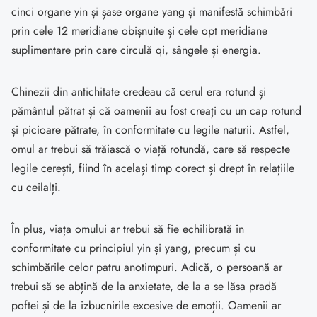
cinci organe yin și șase organe yang și manifestă schimbări
prin cele 12 meridiane obișnuite și cele opt meridiane
suplimentare prin care circulă qi, sângele și energia.
Chinezii din antichitate credeau că cerul era rotund și
pământul pătrat și că oamenii au fost creați cu un cap rotund
și picioare pătrate, în conformitate cu legile naturii. Astfel,
omul ar trebui să trăiască o viață rotundă, care să respecte
legile cerești, fiind în același timp corect și drept în relațiile
cu ceilalți.
În plus, viața omului ar trebui să fie echilibrată în
conformitate cu principiul yin și yang, precum și cu
schimbările celor patru anotimpuri. Adică, o persoană ar
trebui să se abțină de la anxietate, de la a se lăsa pradă
poftei și de la izbucnirile excesive de emoții. Oamenii ar