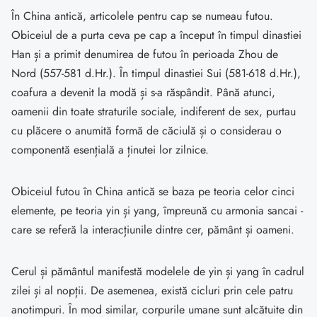
În China antică, articolele pentru cap se numeau futou.
Obiceiul de a purta ceva pe cap a început în timpul dinastiei
Han și a primit denumirea de futou în perioada Zhou de
Nord (557-581 d.Hr.). În timpul dinastiei Sui (581-618 d.Hr.),
coafura a devenit la modă și s-a răspândit. Până atunci,
oamenii din toate straturile sociale, indiferent de sex, purtau
cu plăcere o anumită formă de căciulă și o considerau o
componentă esențială a ținutei lor zilnice.
Obiceiul futou în China antică se baza pe teoria celor cinci
elemente, pe teoria yin și yang, împreună cu armonia sancai -
care se referă la interacțiunile dintre cer, pământ și oameni.
Cerul și pământul manifestă modelele de yin și yang în cadrul
zilei și al nopții. De asemenea, există cicluri prin cele patru
anotimpuri. În mod similar, corpurile umane sunt alcătuite din