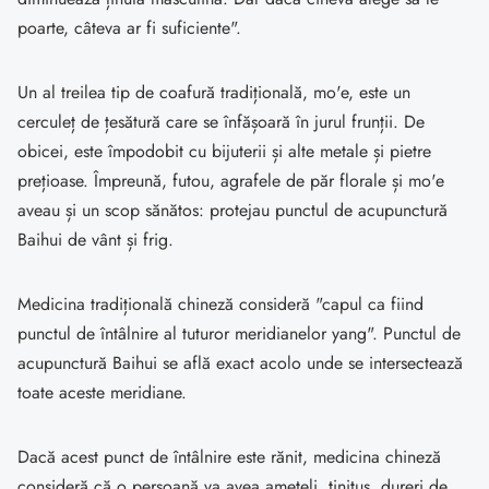
poarte, câteva ar fi suficiente".
Un al treilea tip de coafură tradițională, mo'e, este un
cerculeț de țesătură care se înfășoară în jurul frunții. De
obicei, este împodobit cu bijuterii și alte metale și pietre
prețioase. Împreună, futou, agrafele de păr florale și mo'e
aveau și un scop sănătos: protejau punctul de acupunctură
Baihui de vânt și frig.
Medicina tradițională chineză consideră "capul ca fiind
punctul de întâlnire al tuturor meridianelor yang". Punctul de
acupunctură Baihui se află exact acolo unde se intersectează
toate aceste meridiane.
Dacă acest punct de întâlnire este rănit, medicina chineză
consideră că o persoană va avea amețeli, tinitus, dureri de