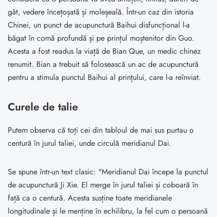
gât, vedere încețoșată și moleșeală. Într-un caz din istoria
Chinei, un punct de acupunctură Baihui disfuncțional l-a
băgat în comă profundă și pe prințul moștenitor din Guo.
Acesta a fost readus la viață de Bian Que, un medic chinez
renumit. Bian a trebuit să folosească un ac de acupunctură
pentru a stimula punctul Baihui al prințului, care l-a reînviat.
Curele de talie
Putem observa că toți cei din tabloul de mai sus purtau o
centură în jurul taliei, unde circulă meridianul Dai.
Se spune într-un text clasic: "Meridianul Dai începe la punctul
de acupunctură Ji Xie. El merge în jurul taliei și coboară în
față ca o centură. Acesta susține toate meridianele
longitudinale și le menține în echilibru, la fel cum o persoană