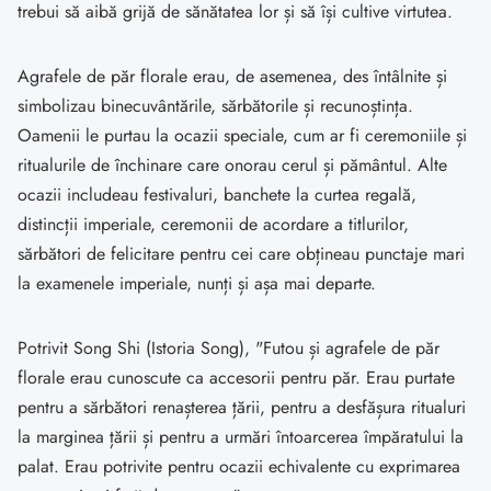
trebui să aibă grijă de sănătatea lor și să își cultive virtutea.
Agrafele de păr florale erau, de asemenea, des întâlnite și
simbolizau binecuvântările, sărbătorile și recunoștința.
Oamenii le purtau la ocazii speciale, cum ar fi ceremoniile și
ritualurile de închinare care onorau cerul și pământul. Alte
ocazii includeau festivaluri, banchete la curtea regală,
distincții imperiale, ceremonii de acordare a titlurilor,
sărbători de felicitare pentru cei care obțineau punctaje mari
la examenele imperiale, nunți și așa mai departe.
Potrivit Song Shi (Istoria Song), "Futou și agrafele de păr
florale erau cunoscute ca accesorii pentru păr. Erau purtate
pentru a sărbători renașterea țării, pentru a desfășura ritualuri
la marginea țării și pentru a urmări întoarcerea împăratului la
palat. Erau potrivite pentru ocazii echivalente cu exprimarea