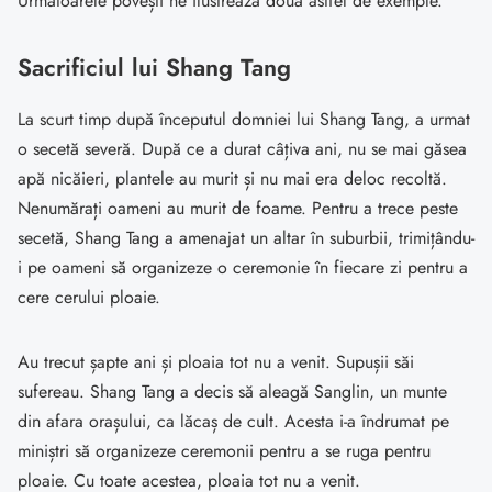
Următoarele povești ne ilustrează două astfel de exemple.
Sacrificiul lui Shang Tang
La scurt timp după începutul domniei lui Shang Tang, a urmat
o secetă severă. După ce a durat câțiva ani, nu se mai găsea
apă nicăieri, plantele au murit și nu mai era deloc recoltă.
Nenumărați oameni au murit de foame. Pentru a trece peste
secetă, Shang Tang a amenajat un altar în suburbii, trimițându-
i pe oameni să organizeze o ceremonie în fiecare zi pentru a
cere cerului ploaie.
Au trecut șapte ani și ploaia tot nu a venit. Supușii săi
sufereau. Shang Tang a decis să aleagă Sanglin, un munte
din afara orașului, ca lăcaș de cult. Acesta i-a îndrumat pe
miniștri să organizeze ceremonii pentru a se ruga pentru
ploaie. Cu toate acestea, ploaia tot nu a venit.