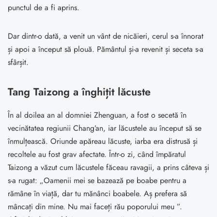
punctul de a fi aprins.
Dar dintr-o dată, a venit un vânt de nicăieri, cerul s-a înnorat
și apoi a început să plouă. Pământul și-a revenit și seceta s-a
sfârșit.
Tang Taizong a înghițit lăcuste
În al doilea an al domniei Zhenguan, a fost o secetă în
vecinătatea regiunii Chang’an, iar lăcustele au început să se
înmulțească. Oriunde apăreau lăcuste, iarba era distrusă și
recoltele au fost grav afectate. Într-o zi, când împăratul
Taizong a văzut cum lăcustele făceau ravagii, a prins câteva și
s-a rugat: „Oamenii mei se bazează pe boabe pentru a
rămâne în viață, dar tu mănânci boabele. Aș prefera să
mâncați din mine. Nu mai faceți rău poporului meu ”.