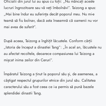
Oficialii din jurul lui au spus cu toții: „Nu mâncați aceste
lucruri îngrozitoare sau vă veți îmbolnăvi”. Taizong a spus:
„Mai bine îndur eu suferința decât poporul meu. Nu mi-e
teamă să fiu bolnav, dacă asta înseamnă că oamenii nu vor
mai avea de suferit”.
După aceea, Taizong a înghițit lăcustele. Conform cărții
„Istoria de început a dinastiei Tang”: „În acel an, lăcustele nu
au afectat recoltele, deoarece compasiunea lui Taizong a
mișcat inima zeilor din Ceruri”.
Împăratul Taizong a ținut la poporul său și, de asemenea, a
câștigat respectul grupurilor etnice din jurul său. Calitatea
caracterului său a fost ceea ce i-a permis să pună bazele
splendidei dinastii Tang.