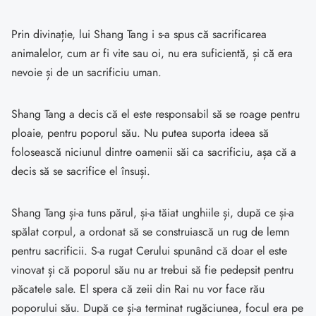
Prin divinație, lui Shang Tang i s-a spus că sacrificarea
animalelor, cum ar fi vite sau oi, nu era suficientă, și că era
nevoie și de un sacrificiu uman.
Shang Tang a decis că el este responsabil să se roage pentru
ploaie, pentru poporul său. Nu putea suporta ideea să
folosească niciunul dintre oamenii săi ca sacrificiu, așa că a
decis să se sacrifice el însuși.
Shang Tang și-a tuns părul, și-a tăiat unghiile și, după ce și-a
spălat corpul, a ordonat să se construiască un rug de lemn
pentru sacrificii. S-a rugat Cerului spunând că doar el este
vinovat și că poporul său nu ar trebui să fie pedepsit pentru
păcatele sale. El spera că zeii din Rai nu vor face rău
poporului său. După ce și-a terminat rugăciunea, focul era pe