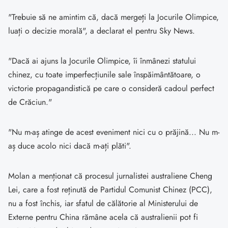
"Trebuie să ne amintim că, dacă mergeți la Jocurile Olimpice,
luați o decizie morală", a declarat el pentru Sky News.
"Dacă ai ajuns la Jocurile Olimpice, îi înmânezi statului
chinez, cu toate imperfecțiunile sale înspăimântătoare, o
victorie propagandistică pe care o consideră cadoul perfect
de Crăciun."
"Nu m-aș atinge de acest eveniment nici cu o prăjină... Nu m-
aș duce acolo nici dacă m-ați plăti".
Molan a menționat că procesul jurnalistei australiene Cheng
Lei, care a fost reținută de Partidul Comunist Chinez (PCC),
nu a fost închis, iar sfatul de călătorie al Ministerului de
Externe pentru China rămâne acela că australienii pot fi