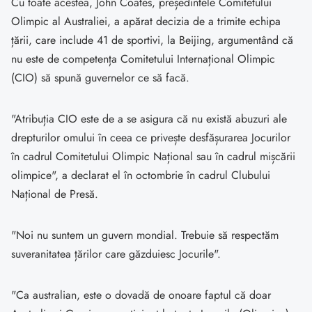
Cu toate acestea, John Coates, președintele Comitetului
Olimpic al Australiei, a apărat decizia de a trimite echipa
țării, care include 41 de sportivi, la Beijing, argumentând că
nu este de competența Comitetului Internațional Olimpic
(CIO) să spună guvernelor ce să facă.
"Atribuția CIO este de a se asigura că nu există abuzuri ale
drepturilor omului în ceea ce privește desfășurarea Jocurilor
în cadrul Comitetului Olimpic Național sau în cadrul mișcării
olimpice", a declarat el în octombrie în cadrul Clubului
Național de Presă.
"Noi nu suntem un guvern mondial. Trebuie să respectăm
suveranitatea țărilor care găzduiesc Jocurile".
"Ca australian, este o dovadă de onoare faptul că doar