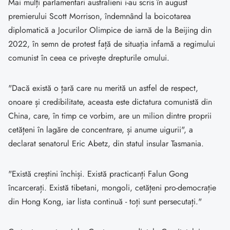
Mai mulți parlamentari australieni i-au scris în august
premierului Scott Morrison, îndemnând la boicotarea
diplomatică a Jocurilor Olimpice de iarnă de la Beijing din
2022, în semn de protest față de situația infamă a regimului
comunist în ceea ce privește drepturile omului.
"Dacă există o țară care nu merită un astfel de respect,
onoare și credibilitate, aceasta este dictatura comunistă din
China, care, în timp ce vorbim, are un milion dintre proprii
cetățeni în lagăre de concentrare, și anume uigurii", a
declarat senatorul Eric Abetz, din statul insular Tasmania.
"Există creștini închiși. Există practicanți Falun Gong
încarcerați. Există tibetani, mongoli, cetățeni pro-democrație
din Hong Kong, iar lista continuă - toți sunt persecutați."