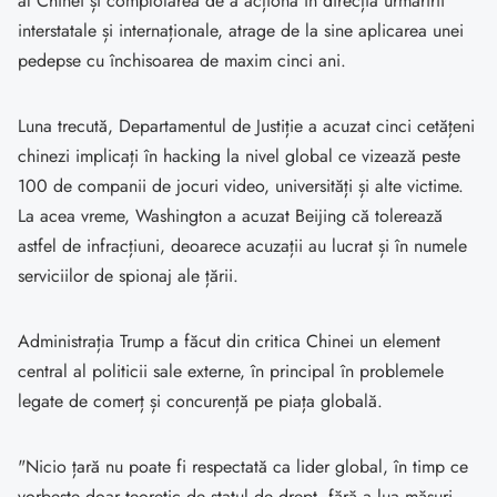
al Chinei și complotarea de a acționa în direcția urmăririi
interstatale și internaționale, atrage de la sine aplicarea unei
pedepse cu închisoarea de maxim cinci ani.
Luna trecută, Departamentul de Justiție a acuzat cinci cetățeni
chinezi implicați în hacking la nivel global ce vizează peste
100 de companii de jocuri video, universități și alte victime.
La acea vreme, Washington a acuzat Beijing că tolerează
astfel de infracțiuni, deoarece acuzații au lucrat și în numele
serviciilor de spionaj ale țării.
Administrația Trump a făcut din critica Chinei un element
central al politicii sale externe, în principal în problemele
legate de comerț și concurență pe piața globală.
"Nicio țară nu poate fi respectată ca lider global, în timp ce
vorbește doar teoretic de statul de drept, fără a lua măsuri