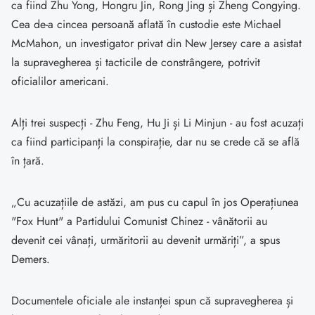
ca fiind Zhu Yong, Hongru Jin, Rong Jing și Zheng Congying.
Cea de-a cincea persoană aflată în custodie este Michael
McMahon, un investigator privat din New Jersey care a asistat
la supravegherea și tacticile de constrângere, potrivit
oficialilor americani.
Alți trei suspecți - Zhu Feng, Hu Ji și Li Minjun - au fost acuzați
ca fiind participanți la conspirație, dar nu se crede că se află
în țară.
„Cu acuzațiile de astăzi, am pus cu capul în jos Operațiunea
"Fox Hunt" a Partidului Comunist Chinez - vânătorii au
devenit cei vânați, urmăritorii au devenit urmăriți”, a spus
Demers.
Documentele oficiale ale instanței spun că supravegherea și