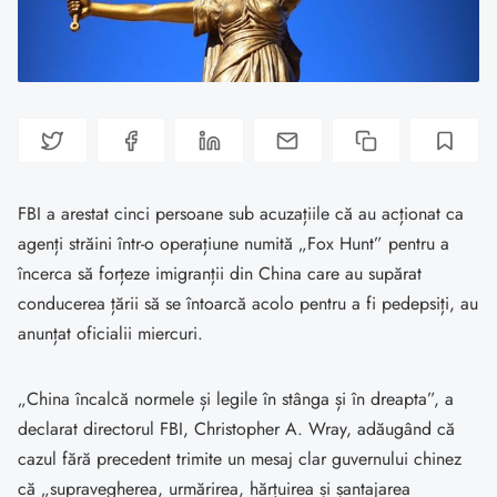
FBI a arestat cinci persoane sub acuzațiile că au acționat ca
agenți străini într-o operațiune numită „Fox Hunt” pentru a
încerca să forțeze imigranții din China care au supărat
conducerea țării să se întoarcă acolo pentru a fi pedepsiți, au
anunțat oficialii miercuri.
„China încalcă normele și legile în stânga și în dreapta”, a
declarat directorul FBI, Christopher A. Wray, adăugând că
cazul fără precedent trimite un mesaj clar guvernului chinez
că „supravegherea, urmărirea, hărțuirea și șantajarea