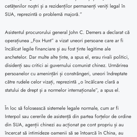
cetățenilor noștri și a rezidenților permanenți veniți legal în
SUA, reprezintă o problemă majoră.”
Asistentul procurorului general John C. Demers a declarat că
operațiunea „Fox Hunt” a vizat uneori persoane care ar fi
încălcat legile financiare și au fost ținte legitime ale
anchetelor. Dar multe alte ținte, a spus el, erau rivali politici,
disidenți sau critici ai guvernului comunist chinez. Urmărirea
persoanelor cu amenințări și constrângeri, uneori îndreptate
către rudele celor vizați, reprezintă „o încălcare clară a
statului de drept și a normelor internaționale”, a spus el.
În loc să folosească sistemele legale normale, cum ar fi
Interpol sau cererile de asistență din partea forțelor de ordine
din SUA, agenții chinezi au acționat pe cont propriu și au
încercat să intimideze oamenii să se întoarcă în China, au