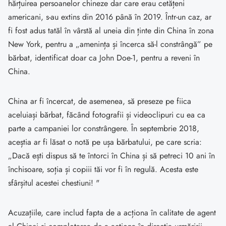
hărțuirea persoanelor chineze dar care erau cetățeni
americani, s-au extins din 2016 până în 2019. Într-un caz, ar
fi fost adus tatăl în vârstă al uneia din ținte din China în zona
New York, pentru a „amenința și încerca să-l constrângă” pe
bărbat, identificat doar ca John Doe-1, pentru a reveni în
China.
China ar fi încercat, de asemenea, să preseze pe fiica
aceluiași bărbat, făcând fotografii și videoclipuri cu ea ca
parte a campaniei lor constrângere. În septembrie 2018,
aceștia ar fi lăsat o notă pe ușa bărbatului, pe care scria:
„Dacă ești dispus să te întorci în China și să petreci 10 ani în
închisoare, soția și copiii tăi vor fi în regulă. Acesta este
sfârșitul acestei chestiuni! "
Acuzațiile, care includ fapta de a acționa în calitate de agent