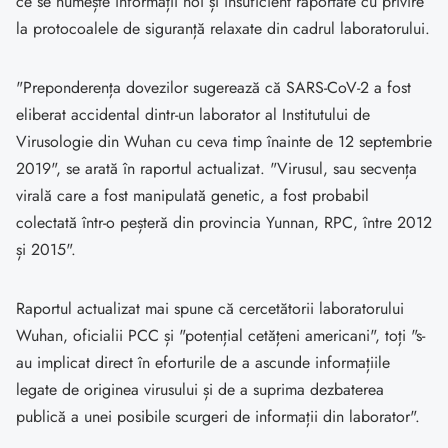
ce se numește informații noi și insuficient raportate cu privire
la protocoalele de siguranță relaxate din cadrul laboratorului.
"Preponderența dovezilor sugerează că SARS-CoV-2 a fost
eliberat accidental dintr-un laborator al Institutului de
Virusologie din Wuhan cu ceva timp înainte de 12 septembrie
2019", se arată în raportul actualizat. "Virusul, sau secvența
virală care a fost manipulată genetic, a fost probabil
colectată într-o peșteră din provincia Yunnan, RPC, între 2012
și 2015".
Raportul actualizat mai spune că cercetătorii laboratorului
Wuhan, oficialii PCC și "potențial cetățeni americani", toți "s-
au implicat direct în eforturile de a ascunde informațiile
legate de originea virusului și de a suprima dezbaterea
publică a unei posibile scurgeri de informații din laborator".