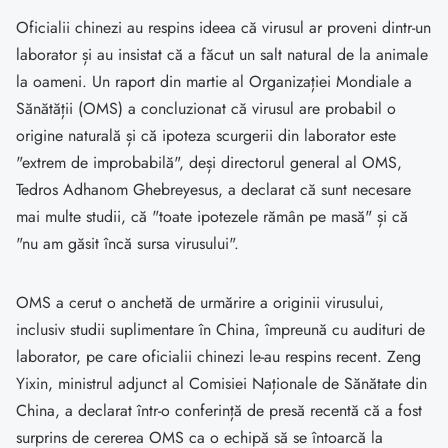
Oficialii chinezi au respins ideea că virusul ar proveni dintr-un
laborator și au insistat că a făcut un salt natural de la animale
la oameni. Un raport din martie al Organizației Mondiale a
Sănătății (OMS) a concluzionat că virusul are probabil o
origine naturală și că ipoteza scurgerii din laborator este
"extrem de improbabilă", deși directorul general al OMS,
Tedros Adhanom Ghebreyesus, a declarat că sunt necesare
mai multe studii, că "toate ipotezele rămân pe masă" și că
"nu am găsit încă sursa virusului".
OMS a cerut o anchetă de urmărire a originii virusului,
inclusiv studii suplimentare în China, împreună cu audituri de
laborator, pe care oficialii chinezi le-au respins recent. Zeng
Yixin, ministrul adjunct al Comisiei Naționale de Sănătate din
China, a declarat într-o conferință de presă recentă că a fost
surprins de cererea OMS ca o echipă să se întoarcă la