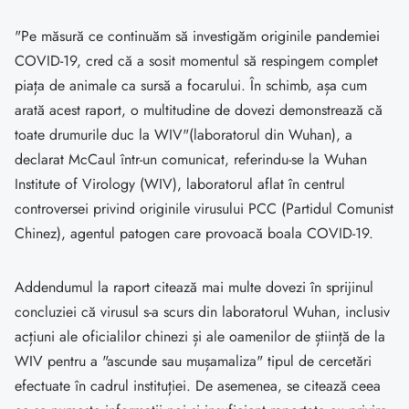
"Pe măsură ce continuăm să investigăm originile pandemiei
COVID-19, cred că a sosit momentul să respingem complet
piața de animale ca sursă a focarului. În schimb, așa cum
arată acest raport, o multitudine de dovezi demonstrează că
toate drumurile duc la WIV"(laboratorul din Wuhan), a
declarat McCaul într-un comunicat, referindu-se la Wuhan
Institute of Virology (WIV), laboratorul aflat în centrul
controversei privind originile virusului PCC (Partidul Comunist
Chinez), agentul patogen care provoacă boala COVID-19.
Addendumul la raport citează mai multe dovezi în sprijinul
concluziei că virusul s-a scurs din laboratorul Wuhan, inclusiv
acțiuni ale oficialilor chinezi și ale oamenilor de știință de la
WIV pentru a "ascunde sau mușamaliza" tipul de cercetări
efectuate în cadrul instituției. De asemenea, se citează ceea