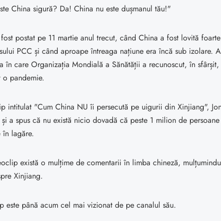
Este China sigură? Da! China nu este dușmanul tău!"
fost postat pe 11 martie anul trecut, când China a fost lovită foart
ului PCC și când aproape întreaga națiune era încă sub izolare. A
 în care Organizația Mondială a Sănătății a recunoscut, în sfârșit, 
t o pandemie.
lip intitulat "Cum China NU îi persecută pe uigurii din Xinjiang", Jon
și a spus că nu există nicio dovadă că peste 1 milion de persoane 
 în lagăre.
oclip există o mulțime de comentarii în limba chineză, mulțumindu
pre Xinjiang.
ip este până acum cel mai vizionat de pe canalul său.