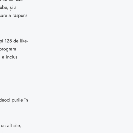
ube, și a
care a răspuns
i 125 de like-
n program
 a inclus
.
deoclipurile în
n alt site,