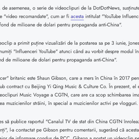
t, de asemenea, o serie de videoclipuri de la DotDotNews, susținu
de "video recomandate", cum ar fi
acesta
intitulat "YouTube Influen
 fond de milioane de dolari pentru propaganda anti-China".
oclip a primit puține vizualizări de la postarea sa pe 3 iunie, Jones ș
t numiți "Influenceri YouTube" atunci când au vorbit despre modul 
nd de milioane de dolari pentru propaganda anti-China".
ncer" britanic este Shaun Gibson, care a mers în China în 2017 pent
sub contract cu Beijing Yi Qing Music & Culture Co. În prezent, el 
ideoclipuri Music Voyage a CGTN, care are ca scop schimbarea ima
ea muzicienilor străini, în special a muzicienilor activi pe vlogguri.
es să publice raportul "Canalul TV de stat din China CGTN înroleaz
uenți", l-a contactat pe Gibson pentru comentarii, sugerând că acesta
 major de informare condus de PCC. Gibson a postat un videoclip p