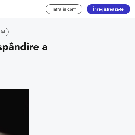
Intră în cont
Înregistrează-te
ial
spândire a