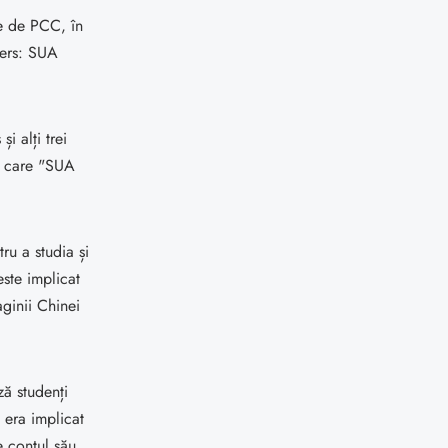
te de PCC, în
cers: SUA
i alți trei
în care "SUA
ru a studia și
este implicat
ginii Chinei
ă studenți
 era implicat
e contul său