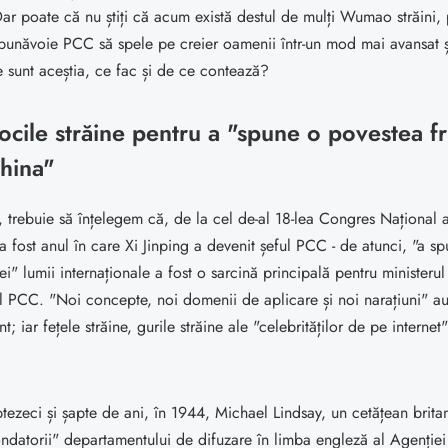
ar poate că nu știți că acum există destul de mulți Wumao străini, p
 bunăvoie PCC să spele pe creier oamenii într-un mod mai avansat 
ne sunt aceștia, ce fac și de ce contează?
vocile străine pentru a "spune o povestea 
hina"
, trebuie să înțelegem că, de la cel de-al 18-lea Congres Național
a fost anul în care Xi Jinping a devenit șeful PCC - de atunci, "a s
i" lumii internaționale a fost o sarcină principală pentru ministerul
 PCC. "Noi concepte, noi domenii de aplicare și noi narațiuni" au 
; iar fețele străine, gurile străine ale "celebrităților de pe internet
tezeci și șapte de ani, în 1944, Michael Lindsay, un cetățean britan
ondatorii" departamentului de difuzare în limba engleză al Agenției 