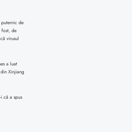
e puternic de
 fost, de
că virusul
es a luat
din Xinjiang
-i că a spus