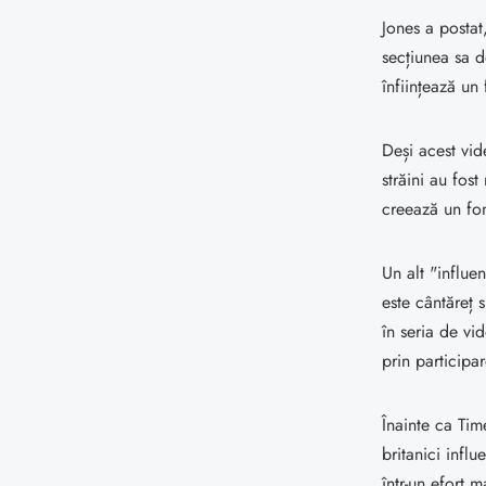
Jones a posta
secțiunea sa 
înființează un
Deși acest vide
străini au fos
creează un fo
Un alt "influe
este cântăreț 
în seria de v
prin participar
Înainte ca Tim
britanici infl
într-un efort