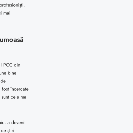
rofesioniști,
și mai
frumoasă
 al PCC din
pune bine
 de
fost încercate
" sunt cele mai
ic, a devenit
de știri