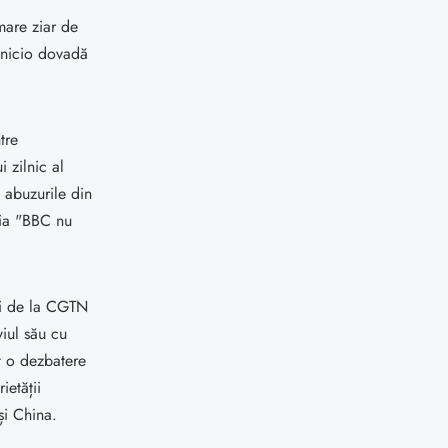
 mare ziar de
t nicio dovadă
tre
 zilnic al
 abuzurile din
eia "BBC nu
uri de la CGTN
viul său cu
t o dezbatere
ietății
și China.