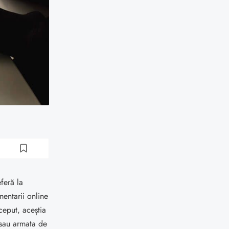
feră la
entarii online
ceput, aceștia
 sau armata de