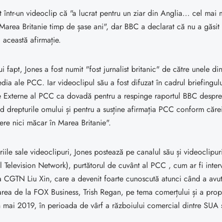
t într-un videoclip că "a lucrat pentru un ziar din Anglia... cel mai
 Marea Britanie timp de șase ani", dar BBC a declarat că nu a găsi
ă această afirmație.
i fapt, Jones a fost numit "fost jurnalist britanic" de către unele din
dia ale PCC. Iar videoclipul său a fost difuzat în cadrul briefingului
de Externe al PCC ca dovadă pentru a respinge raportul BBC despre
nd drepturile omului și pentru a susține afirmația PCC conform căr
ere nici măcar în Marea Britanie".
iile sale videoclipuri, Jones postează pe canalul său și videoclip
 Television Network), purtătorul de cuvânt al PCC , cum ar fi inter
a CGTN Liu Xin, care a devenit foarte cunoscută atunci când a avu
rea de la FOX Business, Trish Regan, pe tema comerțului și a propr
în mai 2019, în perioada de vârf a războiului comercial dintre SUA 