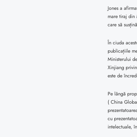
Jones a afirma
mare tiraj din
care să susțin
În ciuda acestu
publicațiile me
Ministerului 
Xinjiang privi
este de încred
Pe lângă propr
( China Global
prezentatoare
cu prezentatoa
intelectuale, 