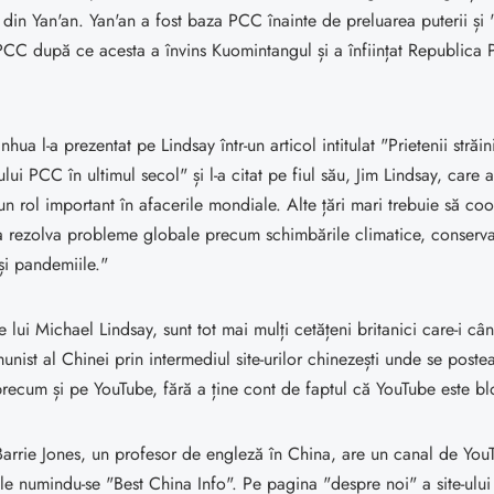
in Yan'an. Yan'an a fost baza PCC înainte de preluarea puterii și 
PCC după ce acesta a învins Kuomintangul și a înființat Republica 
nhua l-a prezentat pe Lindsay într-un articol intitulat "Prietenii străin
ui PCC în ultimul secol" și l-a citat pe fiul său, Jim Lindsay, care a
n rol important în afacerile mondiale. Alte țări mari trebuie să co
a rezolva probleme globale precum schimbările climatice, conserv
 și pandemiile."
lui Michael Lindsay, sunt tot mai mulți cetățeni britanici care-i cân
unist al Chinei prin intermediul site-urilor chinezești unde se poste
precum și pe YouTube, fără a ține cont de faptul că YouTube este bl
arrie Jones, un profesor de engleză în China, are un canal de You
e numindu-se "Best China Info". Pe pagina "despre noi" a site-ului