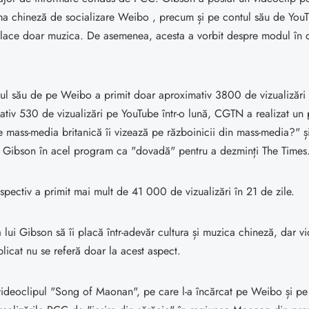
ma chineză de socializare Weibo , precum și pe contul său de YouT
 place doar muzica. De asemenea, acesta a vorbit despre modul în 
ul său de pe Weibo a primit doar aproximativ 3800 de vizualizări ș
mativ 530 de vizualizări pe YouTube într-o lună, CGTN a realizat u
ce mass-media britanică îi vizează pe războinicii din mass-media?" și
ui Gibson în acel program ca "dovadă" pentru a dezminți The Times
spectiv a primit mai mult de 41 000 de vizualizări în 21 de zile.
a lui Gibson să îi placă într-adevăr cultura și muzica chineză, dar vi
plicat nu se referă doar la acest aspect.
deoclipul "Song of Maonan", pe care l-a încărcat pe Weibo și pe u