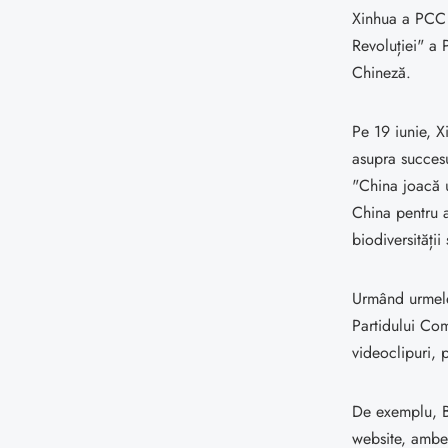
Xinhua a PCC d
Revoluției" a 
Chineză.
Pe 19 iunie, Xi
asupra succesul
"China joacă u
China pentru 
biodiversității
Urmând urmele 
Partidului Com
videoclipuri, 
De exemplu, B
website, ambel