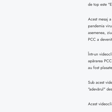
de top este "
Acest mesaj a 
pandemia virus
asemenea, ziua
PCC a deveni
Într-un videoc
apărarea PCC 
au fost plasate
Sub acest vide
"adevărul" des
Acest videocl