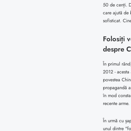
50 de cenți. D
care ajută de
sofisticat. Ci
Folosiți 
despre C
În primul rând
2012 - acesta 
povestea Chine
propagandă al
în mod constant
recente arme.
În urmă cu șap
unul dintre "f