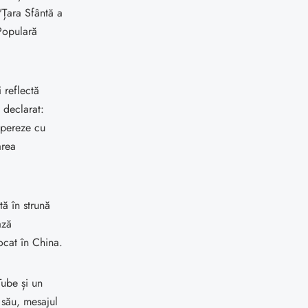
"Țara Sfântă a
Populară
i reflectă
 declarat:
opereze cu
area
tă în strună
ază
ocat în China.
Tube și un
 său, mesajul