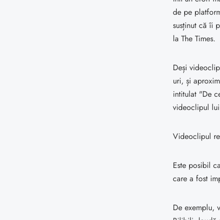
de pe platfor
susținut că îi
la The Times.
Deși videoclip
uri, și aproxi
intitulat "De 
videoclipul l
Videoclipul re
Este posibil c
care a fost im
De exemplu, vi