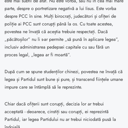
este mai subtil de atât. Nu este vorba, sau nu în cea mai mare
parte, despre o portretizare negativă a lui Iisus. Este vorba
despre PCC în sine. Mulți birocrați, judecători și ofițeri de
poliție ai PCC sunt corupți până la os. Cu toate acestea,
povestea ne învață că aceștia trebuie respectați. Dacă
„păcătoșilor” nu li s-ar permite „să pună în aplicare legea”,
inclusiv administrarea pedepsei capitale cu sau fără un
proces legal, „legea ar fi moartă”.
După cum se spune studenților chinezi, povestea ne învață că
legea și Partidul sunt bune și pure, și transcend ființele umane
impure care se întâmplă să le reprezinte.
Chiar dacă ofițerii sunt corupți, decizia lor ar trebui
acceptată - deoarece, cinstiți sau corupți, ei reprezintă
Partidul, iar legea Partidului nu ar trebui niciodată pusă la
îndoială.