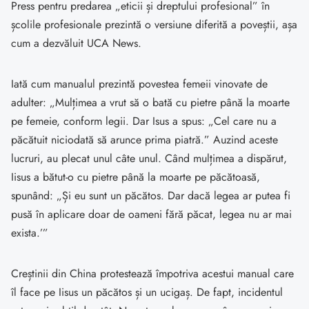
Press pentru predarea „eticii și dreptului profesional” în
școlile profesionale prezintă o versiune diferită a poveștii, așa
cum a dezvăluit UCA News.
Iată cum manualul prezintă povestea femeii vinovate de
adulter: „Mulțimea a vrut să o bată cu pietre până la moarte
pe femeie, conform legii. Dar Isus a spus: „Cel care nu a
păcătuit niciodată să arunce prima piatră.” Auzind aceste
lucruri, au plecat unul câte unul. Când mulțimea a dispărut,
Iisus a bătut-o cu pietre până la moarte pe păcătoasă,
spunând: „Și eu sunt un păcătos. Dar dacă legea ar putea fi
pusă în aplicare doar de oameni fără păcat, legea nu ar mai
exista.’”
Creștinii din China protestează împotriva acestui manual care
îl face pe Iisus un păcătos și un ucigaș. De fapt, incidentul