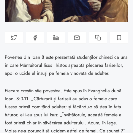
Povestea din Ioan 8 este prezentată studenților chinezi ca una
în care Mântuitorul Iisus Hristos așteaptă plecarea fariseilor,
apoi o ucide el însuși pe femeia vinovată de adulter.
Fiecare creștin știe povestea. Este spus în Evanghelia după
Ioan, 8:3-11. „Cărturarii și fariseii au adus o femeie care
fusese prinsă comițând adulter; și făcându-o să stea în fața
tuturor, ei i-au spus lui Isus: „Învățătorule, această femeie a
fost prinsă chiar în săvârșirea adulterului. Acum, în lege,
Moise ne-a poruncit să ucidem astfel de femei. Ce spuneți?”