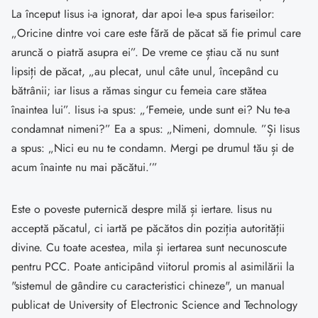
La început Iisus i-a ignorat, dar apoi le-a spus fariseilor:
„Oricine dintre voi care este fără de păcat să fie primul care
aruncă o piatră asupra ei”. De vreme ce știau că nu sunt
lipsiți de păcat, „au plecat, unul câte unul, începând cu
bătrânii; iar Iisus a rămas singur cu femeia care stătea
înaintea lui”. Iisus i-a spus: „‘Femeie, unde sunt ei? Nu te-a
condamnat nimeni?” Ea a spus: „Nimeni, domnule. ”Și Iisus
a spus: „Nici eu nu te condamn. Mergi pe drumul tău și de
acum înainte nu mai păcătui.’”
Este o poveste puternică despre milă și iertare. Iisus nu
acceptă păcatul, ci iartă pe păcătos din poziția autorității
divine. Cu toate acestea, mila și iertarea sunt necunoscute
pentru PCC. Poate anticipând viitorul promis al asimilării la
"sistemul de gândire cu caracteristici chineze", un manual
publicat de University of Electronic Science and Technology