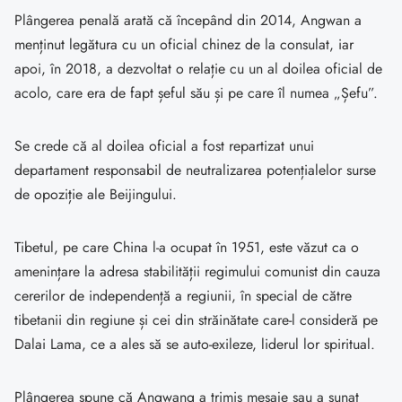
Plângerea penală arată că începând din 2014, Angwan a
menținut legătura cu un oficial chinez de la consulat, iar
apoi, în 2018, a dezvoltat o relație cu un al doilea oficial de
acolo, care era de fapt șeful său și pe care îl numea „Șefu”.
Se crede că al doilea oficial a fost repartizat unui
departament responsabil de neutralizarea potențialelor surse
de opoziție ale Beijingului.
Tibetul, pe care China l-a ocupat în 1951, este văzut ca o
amenințare la adresa stabilității regimului comunist din cauza
cererilor de independență a regiunii, în special de către
tibetanii din regiune și cei din străinătate care-l consideră pe
Dalai Lama, ce a ales să se auto-exileze, liderul lor spiritual.
Plângerea spune că Angwang a trimis mesaje sau a sunat