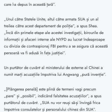
care l-a depus în această țară”.
„Unul către Statele Unite, altul către armata SUA și un al
treilea către acest departament de poliție”, a spus Shea.
„Încă din primele etape ale acestei investigații, birourile de
informații și afaceri interne ale NYPD au lucrat îndeaproape
cu divizia de contraspionaj FBI pentru a se asigura că această
persoană va fi adusă în fața justiției”.
Un purtător de cuvânt al ministerului de externe al Chinei a
numit marți acuzațiile împotriva lui Angwang „pură invenție”.
„[Plângerea penală] este plină de termeni vagi precum
„pare” și „posibil”, indicând falsitatea acuzațiilor”, a spus
purtătorul de cuvânt. „SUA nu vor reuși să-și învingă frica
împotriva consulatelor și personalului chinez din SUA”.