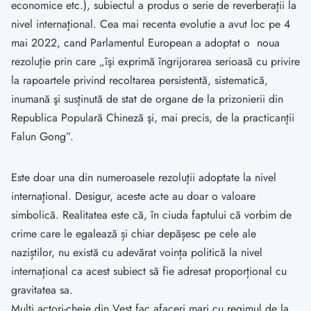
economice etc.), subiectul a produs o serie de reverberaţii la
nivel internaţional. Cea mai recenta evolutie a avut loc pe 4
mai 2022, cand Parlamentul European a adoptat o noua
rezoluţie prin care „îşi exprimă îngrijorarea serioasă cu privire
la rapoartele privind recoltarea persistentă, sistematică,
inumană şi susţinută de stat de organe de la prizonierii din
Republica Populară Chineză şi, mai precis, de la practicanţii
Falun Gong”.
Este doar una din numeroasele rezoluţii adoptate la nivel
internaţional. Desigur, aceste acte au doar o valoare
simbolică. Realitatea este că, în ciuda faptului că vorbim de
crime care le egalează și chiar depășesc pe cele ale
naziștilor, nu există cu adevărat voința politică la nivel
internațional ca acest subiect să fie adresat proporțional cu
gravitatea sa.
Multi actori-cheie din Vest fac afaceri mari cu regimul de la