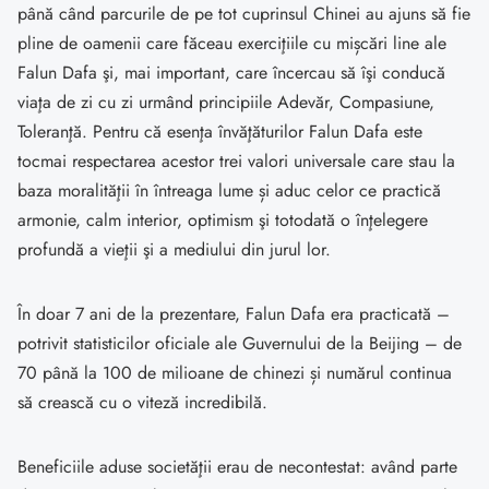
până când parcurile de pe tot cuprinsul Chinei au ajuns să fie
pline de oamenii care făceau exerciţiile cu mișcări line ale
Falun Dafa şi, mai important, care încercau să îşi conducă
viaţa de zi cu zi urmând principiile Adevăr, Compasiune,
Toleranţă. Pentru că esenţa învăţăturilor Falun Dafa este
tocmai respectarea acestor trei valori universale care stau la
baza moralităţii în întreaga lume și aduc celor ce practică
armonie, calm interior, optimism şi totodată o înţelegere
profundă a vieţii şi a mediului din jurul lor.
În doar 7 ani de la prezentare, Falun Dafa era practicată –
potrivit statisticilor oficiale ale Guvernului de la Beijing – de
70 până la 100 de milioane de chinezi și numărul continua
să crească cu o viteză incredibilă.
Beneficiile aduse societăţii erau de necontestat: având parte