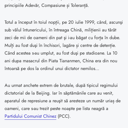
principiile Adevăr, Compasiune și Toleranță.
Totul a început în toiul nopţii, pe 20 iulie 1999, când, ascunşi
sub vălul întunericului, în întreaga Chină, miliţienii au târât
zeci de mii de oameni din pat şi i-au băgat cu forţa în dube.
Mulţi au fost duşi în închisori, lagăre și centre de detenție.
Când acestea s-au umplut, au fost duşi pe stadioane. La 10
ani dupa masacrul din Piata Tiananmen, China era din nou
întoarsă pe dos la ordinul unui dictator nemilos…
Au urmat anchete extrem de brutale, după tipicul regimului
dictatorial de la Beijing. Iar în săptămânile care au venit,
aparatul de represiune a reuşit să aresteze un număr uriaș de
oameni, care s-au trezit peste noapte pe lista neagră a
Partidului Comunist Chinez
(PCC).