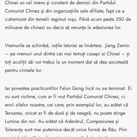
Chinei un val imens şi constant de demisii din Partidul
Comunist Chinez şi din organizaţiile sale afiliate, fapt ce a
cutremurat din temelii regimul roşu. Până acum peste 350 de
milioane de chinezi au decis să renunțe la adeziunea lor.
Vremurile se schimbă, roţile Istoriei se învârtesc. Jiang Zemin
– pe vremuri unul dintre cei mai temuţi casapi ai Chinei – și
toți acoliții săi vor trebui la un moment dat să dea socoteală
pentru crimele lor.
Iar povestea practicantilor Falun Gong încă nu s-a terminat. Ei
nu sunt victime, cum ar fi vrut Partidul Comunist Chinez, ci
eroii zilelor noastre, cei care, prin exemplul lor, au arătat că
Teroarea, oricat ar fi de dură și de neagră, nu poate stinge
Lumina din noi. Au arătat că Adevărul, Compasiunea și
Toleranța sunt mai puternice decât orice formă de Rău. Prin