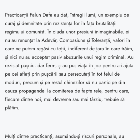
Practicanţii Falun Dafa au dat, întregii lumi, un exemplu de
curaj şi demnitate prin rezistenţa lor în faţa brutalităţii
regimului comunist. În ciuda unor presiuni inimaginabile, ei
nu au renunțat la Adevăr, Compasiune și Toleranță, valori în
care ne putem regăsi cu toții, indiferent de țara în care trăim,
și nici nu au acceptat pasiv abuzurile unui regim criminal. Au
rezistat pașnic, dar ferm, și-au pus viața în joc pentru a-i ajuta
pe cei aflați prin pușcării sau persecutați în tot felul de
moduri, precum și pe restul chinezilor să nu participe din
cauza propagandei la comiterea de fapte rele, pentru care,
fiecare dintre noi, mai devreme sau mai târziu, trebuie să
plătim.
Mulţi dintre practicanți, asumându-şi riscuri personale, au