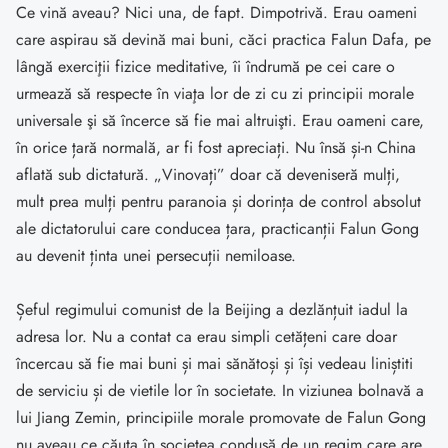
Ce vină aveau? Nici una, de fapt. Dimpotrivă. Erau oameni
care aspirau să devină mai buni, căci practica Falun Dafa, pe
lângă exerciţii fizice meditative, îi îndrumă pe cei care o
urmează să respecte în viaţa lor de zi cu zi principii morale
universale şi să încerce să fie mai altruişti. Erau oameni care,
în orice țară normală, ar fi fost apreciați. Nu însă și-n China
aflată sub dictatură. „Vinovați” doar că deveniseră mulți,
mult prea mulți pentru paranoia și dorința de control absolut
ale dictatorului care conducea țara, practicanții Falun Gong
au devenit ținta unei persecuții nemiloase.
Șeful regimului comunist de la Beijing a dezlănțuit iadul la
adresa lor. Nu a contat ca erau simpli cetățeni care doar
încercau să fie mai buni și mai sănătoși și își vedeau liniștiti
de serviciu și de vietile lor în societate. In viziunea bolnavă a
lui Jiang Zemin, principiile morale promovate de Falun Gong
nu aveau ce căuta în societea condusă de un regim care are