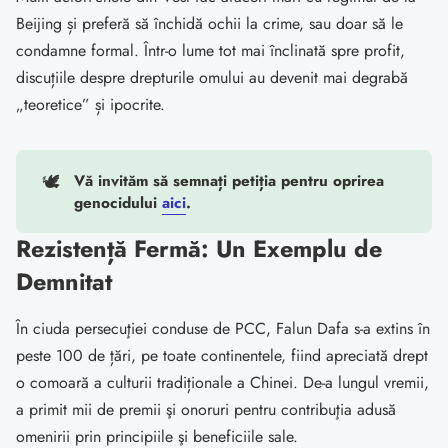
Beijing și preferă să închidă ochii la crime, sau doar să le
condamne formal. Într-o lume tot mai înclinată spre profit,
discuțiile despre drepturile omului au devenit mai degrabă
„teoretice” și ipocrite.
🕊️
Vă invităm să semnați petiția pentru oprirea
genocidului
aici
.
Rezistență Fermă: Un Exemplu de
Demnitat
În ciuda persecuţiei conduse de PCC, Falun Dafa s-a extins în
peste 100 de țări, pe toate continentele, fiind apreciată drept
o comoară a culturii tradiționale a Chinei. De-a lungul vremii,
a primit mii de premii şi onoruri pentru contribuţia adusă
omenirii prin principiile şi beneficiile sale.