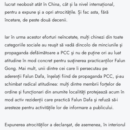
lucrat neobosit atât în China, cât și la nivel internațional,
pentru a expune şi a opri atrocităţile. Și fac asta, fără
încetare, de peste două decenii.
Iar în urma acestor eforturi neîncetate, mulţi chinezi din toate
categoriile sociale au reuşit să vadă dincolo de minciunile şi
propaganda defăimătoare a PCC şi nu de puţine ori au luat
atitudine în mod concret pentru susţinerea practicanţilor Falun
Gong. Mai mult, unii dintre cei care îi persecutau pe
aderenţii Falun Dafa, înșelați fiind de propaganda PCC, şi-au
schimbat radical atitudinea: mulți dintre membrii forţelor de
ordine şi funcţionari din anumite localităţi protejează acum în
mod activ rezidenţii care practică Falun Dafa şi refuză să-i
aresteze pentru activităţile lor de informare a publicului.
Expunerea atrocităţilor a declanşat, de asemenea, în interiorul