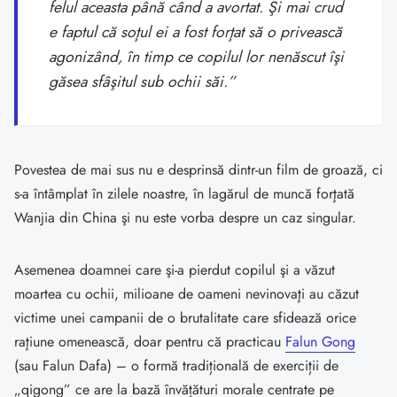
felul aceasta până când a avortat. Şi mai crud
e faptul că soţul ei a fost forţat să o privească
agonizând, în timp ce copilul lor nenăscut îşi
găsea sfâşitul sub ochii săi.”
Povestea de mai sus nu e desprinsă dintr-un film de groază, ci
s-a întâmplat în zilele noastre, în lagărul de muncă forţată
Wanjia din China şi nu este vorba despre un caz singular.
Asemenea doamnei care şi-a pierdut copilul şi a văzut
moartea cu ochii, milioane de oameni nevinovaţi au căzut
victime unei campanii de o brutalitate care sfidează orice
raţiune omenească, doar pentru că practicau
Falun Gong
(sau Falun Dafa) – o formă tradițională de exerciții de
„qigong” ce are la bază învățături morale centrate pe