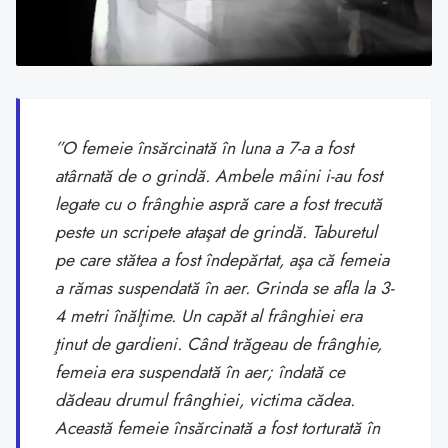
”O femeie însărcinată în luna a 7-a a fost
atârnată de o grindă. Ambele mâini i-au fost
legate cu o frânghie aspră care a fost trecută
peste un scripete ataşat de grindă. Taburetul
pe care stătea a fost îndepărtat, aşa că femeia
a rămas suspendată în aer. Grinda se afla la 3-
4 metri înălţime. Un capăt al frânghiei era
ţinut de gardieni. Când trăgeau de frânghie,
femeia era suspendată în aer; îndată ce
dădeau drumul frânghiei, victima cădea.
Această femeie însărcinată a fost torturată în