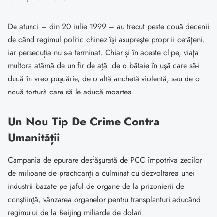
De atunci – din 20 iulie 1999 – au trecut peste două decenii
de când regimul politic chinez îşi asupreşte propriii cetăţeni.
iar persecuția nu s-a terminat. Chiar și în aceste clipe, viaţa
multora atârnă de un fir de ață: de o bătaie în uşă care să-i
ducă în vreo puşcărie, de o altă anchetă violentă, sau de o
nouă tortură care să le aducă moartea.
Un Nou Tip De Crime Contra
Umanității
Campania de epurare desfăşurată de PCC împotriva zecilor
de milioane de practicanţi a culminat cu dezvoltarea unei
industrii bazate pe jaful de organe de la prizonierii de
conştiinţă, vânzarea organelor pentru transplanturi aducând
regimului de la Beijing miliarde de dolari.