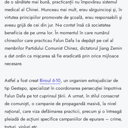
de o sănătate mai bună, practicanţii nu împovărau sistemul
medical al Chinei. Munceau mai mult, erau sârguincioşi şi, în
virtutea principiilor promovate de şcoală, erau responsabili şi
aveau grijă de cei din jur. N-a contat însă că societatea
beneficia de pe urma lor. În momentul în care numărul
chinezilor care practicau Falun Dafa l-a depăşit pe cel al
membrilor Partidului Comunist Chinez, dictatorul Jiang Zemin
a dat ordin ca mişcarea să fie eradicată prin orice mijloace
necesare.
Astfel a fost creat
Biroul 6-10
, un organism extrajudiciar de
tip Gestapo, specializat în coordonarea persecuţiei împotriva
Falun Dafa pe tot cuprinsul ţării. A urmat, în stilul consacrat
de comuniști, o campanie de propagandă masivă, la nivel
naţional, care viza defăimarea practicii, precum şi o întreagă
pleiadă de acţiuni specifice campaniilor de epurare – crime,
torturi, violuri etc.