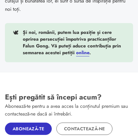
curajul și bunătatea lor, ei sunt o sursă de inspirație pentru
noi toți.
🕊️
Și noi, românii, putem lua poziție și cere
oprirea persecuției împotriva practicanților
Falun Gong. Vă puteți aduce contribuția prin
semnarea acestei petiții
online
.
Ești pregătit să începi acum?
Abonează-te pentru a avea acces la conținutul premium sau
contactează-ne dacă ai întrebări.
ABONEAZĂ-TE
CONTACTEAZĂ-NE