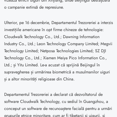
vizează etnicii uiguri din Xinjiang, unde Beijingul desfășoară
o campanie extinsă de represiune.
Ulterior, pe 16 decembrie, Departamentul Trezoreriei a interzis
investițiile americane în opt firme chineze de tehnologie:
Cloudwalk Technology Co., Ltd.; Dawning Information
Industry Co., Ltd.; Leon Technology Company Limited; Megvii
Technology Limited; Netposa Technologies Limited; SZ DJI
Technology Co., Ltd.; Xiamen Meiya Pico Information Co.,
Ltd.; și Yitu Limited. Le-a acuzat că sprijină Beijingul în
supravegherea și urmărirea biometrică a musulmanilor uiguri
și a altor minorități religioase din China.
Departamentul Trezoreriei a declarat că dezvoltatorul de
software Cloudwalk Technology, cu sediul în Guangzhou, a
conceput un software de recunoaștere facială pentru a urmări
grupurile etnice minoritare, cum ar fi tibetanii și uigurii, și