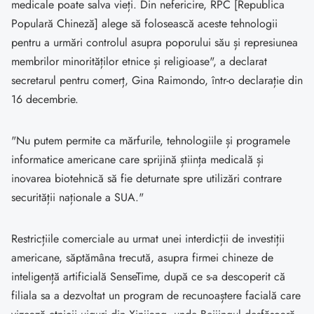
medicale poate salva vieți. Din nefericire, RPC [Republica
Populară Chineză] alege să folosească aceste tehnologii
pentru a urmări controlul asupra poporului său și represiunea
membrilor minorităților etnice și religioase", a declarat
secretarul pentru comerț, Gina Raimondo, într-o declarație din
16 decembrie.
"Nu putem permite ca mărfurile, tehnologiile și programele
informatice americane care sprijină știința medicală și
inovarea biotehnică să fie deturnate spre utilizări contrare
securității naționale a SUA."
Restricțiile comerciale au urmat unei interdicții de investiții
americane, săptămâna trecută, asupra firmei chineze de
inteligență artificială SenseTime, după ce s-a descoperit că
filiala sa a dezvoltat un program de recunoaștere facială care