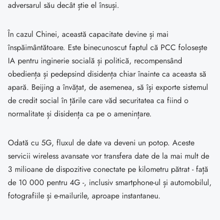
adversarul său decât știe el însuși.
În cazul Chinei, această capacitate devine și mai
înspăimântătoare. Este binecunoscut faptul că PCC folosește
IA pentru inginerie socială și politică, recompensând
obediența și pedepsind disidența chiar înainte ca aceasta să
apară. Beijing a învățat, de asemenea, să își exporte sistemul
de credit social în țările care văd securitatea ca fiind o
normalitate și disidența ca pe o amenințare.
Odată cu 5G, fluxul de date va deveni un potop. Aceste
servicii wireless avansate vor transfera date de la mai mult de
3 milioane de dispozitive conectate pe kilometru pătrat - față
de 10 000 pentru 4G -, inclusiv smartphone-ul și automobilul,
fotografiile și e-mailurile, aproape instantaneu.