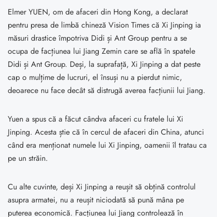
Elmer YUEN, om de afaceri din Hong Kong, a declarat
pentru presa de limbă chineză Vision Times că Xi Jinping ia
măsuri drastice împotriva Didi și Ant Group pentru a se
ocupa de facțiunea lui Jiang Zemin care se află în spatele
Didi și Ant Group. Deși, la suprafață, Xi Jinping a dat peste
cap o mulțime de lucruri, el însuși nu a pierdut nimic,
deoarece nu face decât să distrugă averea facțiunii lui Jiang.
Yuen a spus că a făcut cândva afaceri cu fratele lui Xi
Jinping. Acesta știe că în cercul de afaceri din China, atunci
când era menționat numele lui Xi Jinping, oamenii îl tratau ca
pe un străin.
Cu alte cuvinte, deși Xi Jinping a reușit să obțină controlul
asupra armatei, nu a reușit niciodată să pună mâna pe
puterea economică. Facțiunea lui Jiang controlează în