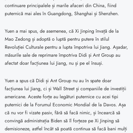
continuare principalele și marile afaceri din China, fiind
puternică mai ales în Guangdong, Shanghai și Shenzhen.
Yuen a mai spus, de asemenea, că Xi Jinping învață de la
Mao Zedong și adoptă o luptă pentru putere în stilul
Revoluției Culturale pentru a lupta împotriva lui Jiang. Așadar,
măsurile sale de reprimare împotriva Didi și Ant Group au
afectat doar facțiunea lui Jiang, nu și pe el însuși.
Yuen a spus că Didi și Ant Group nu au în spate doar
facțiunea lui Jiang, ci și Wall Street și companiile de investiții
americane. Aceste forțe au legături puternice cu acei tipi
puternici de la Forumul Economic Mondial de la Davos. Așa
că nu vor fi vizate pasiv, fără să facă nimic, și încearcă să
convingă administrația Biden să îl forțeze pe Xi Jinping să
demisioneze, astfel încât să poată continua să facă bani mulți