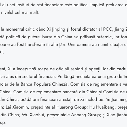
 al unei lovituri de stat financiare este politica. Implică preluarea 
nivelul cel mai înalt.
 la momentul critic când Xi Jinping și fostul dictator al PCC, Jiang
uptă politică de putere, bursa din China s-a prăbușit puternic, iar fon
ioane au fost transferate în alte țări. Unii oameni au numit situația 
Xi.
t, Xi a început să scape de oficiali seniori și agenții lor din cadrul
ai ales din sectorul financiar. Pe lângă anchetarea unui grup de îna
nciar de la Banca Populară Chineză, Comisia de reglementare a val
 China, Comisia de reglementare bancară din China și Comisia de 
 din China, prădătorii financiari arestați de Xi includ pe: Ye Jianmin
in; Lai Xiaomin, președinte al Huarong Group; Hu Huaibang, preșe
 din China; Wu Xiaohui, președintele Anbang Group; și Xiao Jianh
up.