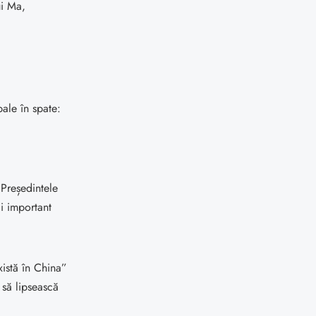
ui Ma,
ale în spate:
Președintele
i important
xistă în China”
 să lipsească