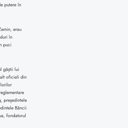
de putere în
 Zemin, erau
duri în
un puci
 găștii lui
lt oficiali din
orilor
reglementare
g, președintele
dintele Băncii
ua, fondatorul