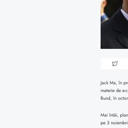
Jack Ma, în pr
materie de e-c
Bund, în octom
Mai întâi, pla
pe 3 noiembri