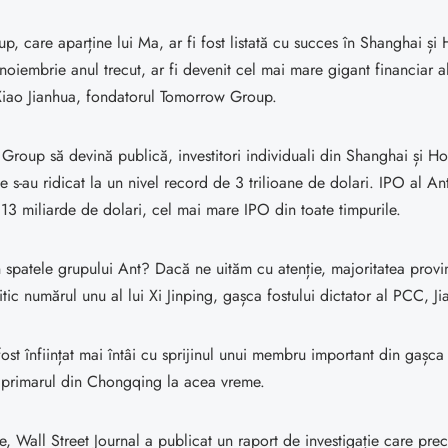
, care aparține lui Ma, ar fi fost listată cu succes în Shanghai ș
noiembrie anul trecut, ar fi devenit cel mai mare gigant financiar al 
 Xiao Jianhua, fondatorul Tomorrow Group.
 Group să devină publică, investitori individuali din Shanghai și 
ce s-au ridicat la un nivel record de 3 trilioane de dolari. IPO al An
3 miliarde de dolari, cel mai mare IPO din toate timpurile.
n spatele grupului Ant? Dacă ne uităm cu atenție, majoritatea provi
itic numărul unu al lui Xi Jinping, gașca fostului dictator al PCC, J
ost înființat mai întâi cu sprijinul unui membru important din gașca 
primarul din Chongqing la acea vreme.
e, Wall Street Journal a publicat un raport de investigație care prec