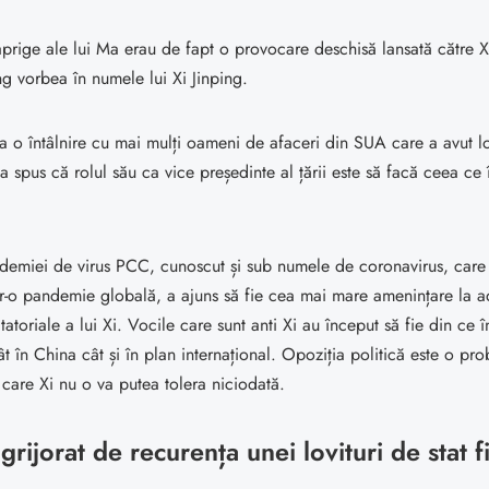
prige ale lui Ma erau de fapt o provocare deschisă lansată către Xi
g vorbea în numele lui Xi Jinping.
a o întâlnire cu mai mulți oameni de afaceri din SUA care a avut lo
spus că rolul său ca vice președinte al țării este să facă ceea ce î
idemiei de virus PCC, cunoscut și sub numele de coronavirus, care
tr-o pandemie globală, a ajuns să fie cea mai mare amenințare la a
tatoriale a lui Xi. Vocile care sunt anti Xi au început să fie din ce 
t în China cât și în plan internațional. Opoziția politică este o pr
care Xi nu o va putea tolera niciodată.
ngrijorat de recurența unei lovituri de stat 