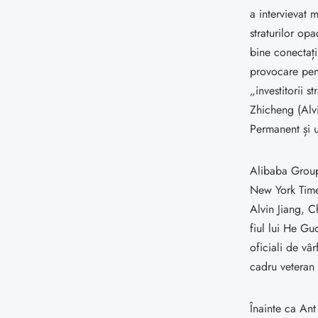
a intervievat 
straturilor opa
bine conectați,
provocare pent
„investitorii 
Zhicheng (Alvi
Permanent și u
Alibaba Group 
New York Times
Alvin Jiang, Ch
fiul lui He Gu
oficiali de vâr
cadru veteran
Înainte ca Ant