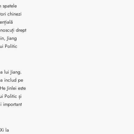
n spatele
tori chinezi
ențială
unoscuți drept
in, Jiang
ui Politic
 lui Jiang.
ba includ pe
He Jinlei este
 Politic și
ai important
Xi la