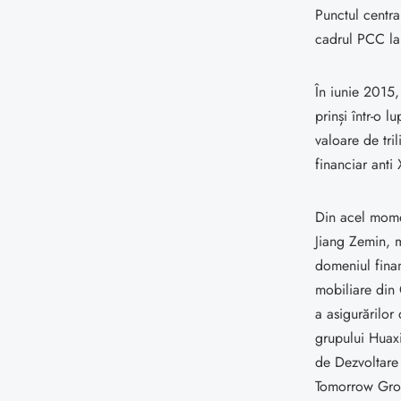
Punctul central
cadrul PCC la 
În iunie 2015,
prinși într-o l
valoare de tril
financiar anti 
Din acel momen
Jiang Zemin, m
domeniul fina
mobiliare din
a asigurărilor
grupului Huax
de Dezvoltare
Tomorrow Gro