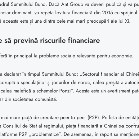
adrul Summitului Bund. Dacă Ant Group va deveni publică și va p
anciar dominant, va repeta lovitura financiară din 2015 cu sprijinul f
 aceasta este și una dintre cele mai mari preocupări ale lui Xi.
e să prevină riscurile financiare
eferă în principal la probleme sociale relevante pentru economie.
declarat în timpul Summitului Bund: „Sectorul financiar al Chinei
oruptă a speculațiilor și jocurilor de noroc, calea greșită a autocir
 calea malefică a schemelor Ponzi”. Acesta este un avertisment put
ar din societatea comunistă.
mai mare piață de creditare peer to peer (P2P). Pe lista de entităț
Consiliul de Stat al regimului, piața financiară a Chinei s-a confru
latforme P2P „problematice”. De asemenea, în raport se mențion