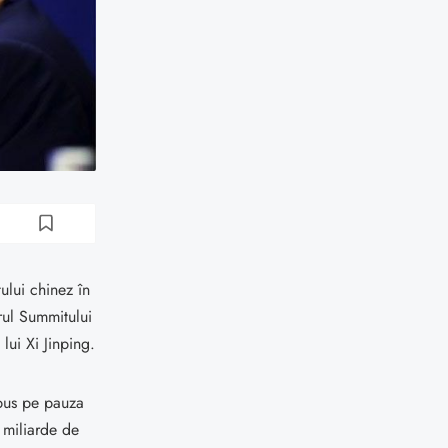
ului chinez în
rul Summitului
ui Xi Jinping.
 pus pe pauza
 miliarde de