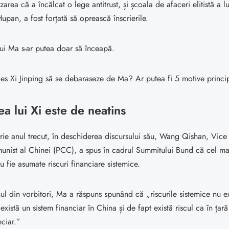
area că a încălcat o lege antitrust, și școala de afaceri elitistă a l
Hupan, a fost forțată să oprească înscrierile.
ui Ma s-ar putea doar să înceapă.
es Xi Jinping să se debaraseze de Ma? Ar putea fi 5 motive princip
ea lui Xi este de neatins
ie anul trecut, în deschiderea discursului său, Wang Qishan, Vice 
unist al Chinei (PCC), a spus în cadrul Summitului Bund că cel ma
u fie asumate riscuri financiare sistemice.
unul din vorbitori, Ma a răspuns spunând că „riscurile sistemice nu e
xistă un sistem financiar în China și de fapt există riscul ca în țară
nciar.”