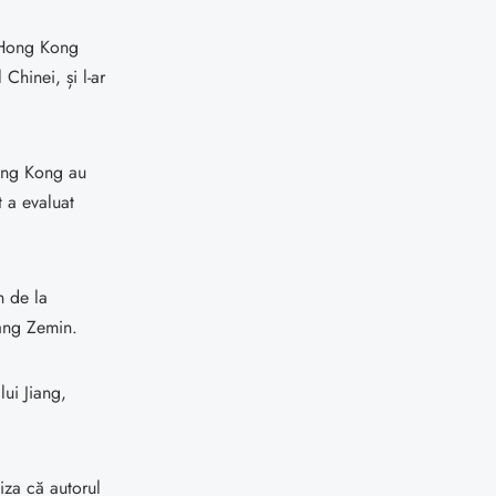
i Hong Kong
Chinei, și l-ar
Hong Kong au
t a evaluat
n de la
iang Zemin.
lui Jiang,
iza că autorul