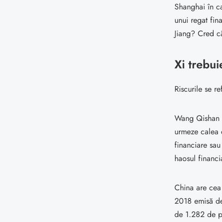
Shanghai în c
unui regat fin
Jiang? Cred că
Xi trebui
Riscurile se r
Wang Qishan a 
urmeze calea c
financiare sau
haosul financi
China are cea 
2018 emisă de 
de 1.282 de p