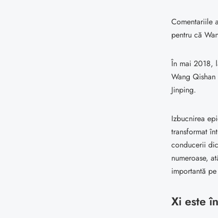
Comentariile a
pentru că Wan
În mai 2018, l
Wang Qishan a 
Jinping.
Izbucnirea ep
transformat în
conducerii dic
numeroase, atâ
importantă pe 
Xi este î