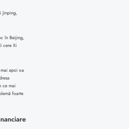
 Jinping,
c în Beijing,
i cere Xi
 mai apoi s-a
dresa
în ce mai
oblemă foarte
financiare