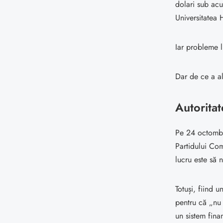
dolari sub acuz
Universitatea 
Iar probleme l
Dar de ce a al
Autoritat
Pe 24 octombr
Partidului Com
lucru este să n
Totuși, fiind 
pentru că „nu e
un sistem fina