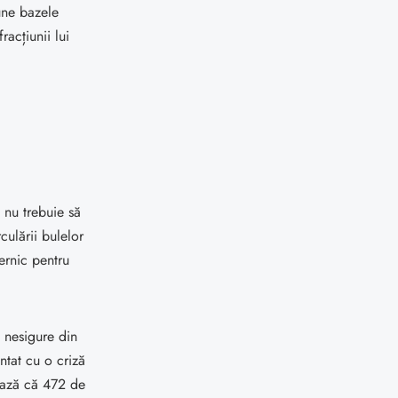
une bazele
racțiunii lui
 nu trebuie să
culării bulelor
ernic pentru
i nesigure din
ntat cu o criză
ează că 472 de