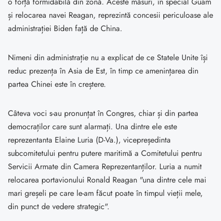
o forță formidabilă din zonă. Aceste măsuri, în special Guam
și relocarea navei Reagan, reprezintă concesii periculoase ale
administrației Biden față de China.
Nimeni din administrație nu a explicat de ce Statele Unite își
reduc prezența în Asia de Est, în timp ce amenințarea din
partea Chinei este în creștere.
Câteva voci s-au pronunțat în Congres, chiar și din partea
democraților care sunt alarmați. Una dintre ele este
reprezentanta Elaine Luria (D-Va.), vicepreședinta
subcomitetului pentru putere maritimă a Comitetului pentru
Servicii Armate din Camera Reprezentanților. Luria a numit
relocarea portavionului Ronald Reagan "una dintre cele mai
mari greșeli pe care le-am făcut poate în timpul vieții mele,
din punct de vedere strategic".