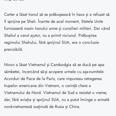
Carter a lăsat Iranul să se prăbușească în haos și a refuzat să
îl sprijine pe Shah. Înainte de acel moment, Statele Unite
furnizaseră masiv Iranului arme și consilieri militari. Dar când
Shahul a cerut ajutor, nu a primit niciunul. Prăbușirea
regimului Shahului, fără sprijinul SUA, era o concluzie
previzibilă.
Nixon a lăsat Vietnamul și Cambodgia să se ducă pe apa
sâmbetei, încercând să-și acopere urmele cu așa-numitele
Acorduri de Pace de la Paris, care impuneau retragerea
trupelor americane din Vietnam, o cerință cheie a
Vietnamului de Nord. Vietnamul de Sud a rezistat o vreme,
dar, fără aviația și sprijinul SUA, nu a putut învinge o armată
nord-vietnameză susținută de Rusia și China.