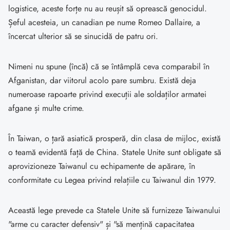
logistice, aceste forțe nu au reușit să oprească genocidul.
Șeful acesteia, un canadian pe nume Romeo Dallaire, a
încercat ulterior să se sinucidă de patru ori.
Nimeni nu spune (încă) că se întâmplă ceva comparabil în
Afganistan, dar viitorul acolo pare sumbru. Există deja
numeroase rapoarte privind execuții ale soldaților armatei
afgane și multe crime.
În Taiwan, o țară asiatică prosperă, din clasa de mijloc, există
o teamă evidentă față de China. Statele Unite sunt obligate să
aprovizioneze Taiwanul cu echipamente de apărare, în
conformitate cu Legea privind relațiile cu Taiwanul din 1979.
Această lege prevede ca Statele Unite să furnizeze Taiwanului
"arme cu caracter defensiv" și "să mențină capacitatea