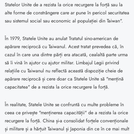
Statelor Unite de a rezista la orice recurgere la forță sau la
alte forme de constrângere care ar pune în pericol securitatea
sau sistemul social sau economic al populației din Taiwan".
În 1979, Statele Unite au anulat Tratatul sino-american de
apărare reciprocă cu Taiwanul. Acest tratat prevedea că, în
cazul în care una dintre părți era atacată, cealaltă parte urma
să îi vină în ajutor cu ajutor militar. Limbajul Legii privind
relațiile cu Taiwanul nu reflectă această dispoziție cheie de
apărare reciprocă și cere doar ca Statele Unite să "mențină
capacitatea" de a rezista la orice recurgere la forță.
În realitate, Statele Unite se confruntă cu multe probleme în
ceea ce privește "menținerea capacității" de a rezista la orice
recurgere la forță. China și-a consolidat forțele convenționale
și militare și a hărțuit Taiwanul și Japonia din ce în ce mai mult