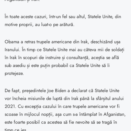
În toate aceste cazuri, într-un fel sau altul, Statele Unite, din
motive proprii, au luat-o pe arătură.
Obama a retras trupele americane din Irak, deschizând ușa
Iranului. În timp ce Statele Unite mai au câteva mii de soldați
în Irak în scopuri de instruire și consultanță, aceștia se află
sub asediu și este puțin probabil ca Statele Unite să îi
protejeze.
De fapt, președintele Joe Biden a declarat că Statele Unite
vor încheia misiunile de luptă din Irak până la sfârșitul anului
2021. Cu excepția cazului în care trupele americane vor fi
scoase în mijlocul nopții, așa cum s-a întâmplat în Afganistan,
este foarte posibil ca acestea să fie nevoite să se tragă în
timp ce ies.