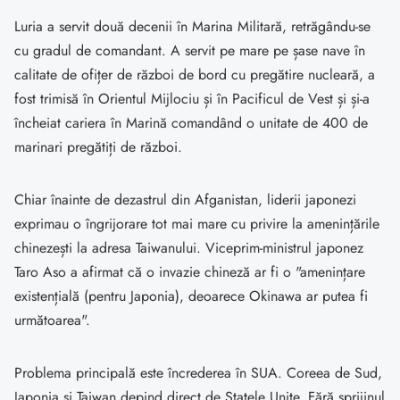
Luria a servit două decenii în Marina Militară, retrăgându-se
cu gradul de comandant. A servit pe mare pe șase nave în
calitate de ofițer de război de bord cu pregătire nucleară, a
fost trimisă în Orientul Mijlociu și în Pacificul de Vest și și-a
încheiat cariera în Marină comandând o unitate de 400 de
marinari pregătiți de război.
Chiar înainte de dezastrul din Afganistan, liderii japonezi
exprimau o îngrijorare tot mai mare cu privire la amenințările
chinezești la adresa Taiwanului. Viceprim-ministrul japonez
Taro Aso a afirmat că o invazie chineză ar fi o "amenințare
existențială (pentru Japonia), deoarece Okinawa ar putea fi
următoarea".
Problema principală este încrederea în SUA. Coreea de Sud,
Japonia și Taiwan depind direct de Statele Unite. Fără sprijinul