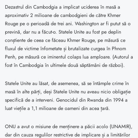
Dezastrul din Cambodgia a implicat uciderea în masă a
aproximativ 2 milioane de cambodgieni de către Khmer
Rouge pe o perioadă de trei ani. Washington ar fi putut să o
prevină, dar nu a făcut-o. Statele Unite au fost pe deplin
conștiente de ceea ce făceau Khmer Rouge, pe măsură ce
fluxul de victime înfometate și brutalizate curgea în Phnom
Penh, pe măsură ce iminentul colaps lua amploare. (Autorul a
fost în Cambodgia în ultimele două săptămâni de război).
Statele Unite au lăsat, de asemenea, să se întâmple crime în
masă în alte părți, deși Statele Unite nu aveau nicio obligație
specifică de a interveni. Genocidul din Rwanda din 1994 a
luat viețile a 1,1 milioane de oameni din acea țară.
ONU a avut o misiune de menținere a păcii acolo (UNAMIR),
dar din cauza regulilor restrictive de implicare și a limitărilor