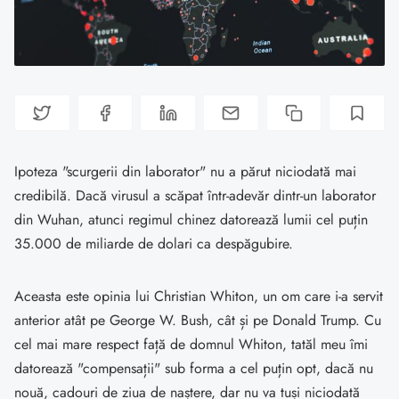
Ipoteza "scurgerii din laborator" nu a părut niciodată mai
credibilă. Dacă virusul a scăpat într-adevăr dintr-un laborator
din Wuhan, atunci regimul chinez datorează lumii cel puțin
35.000 de miliarde de dolari ca despăgubire.
Aceasta este opinia lui Christian Whiton, un om care i-a servit
anterior atât pe George W. Bush, cât și pe Donald Trump. Cu
cel mai mare respect față de domnul Whiton, tatăl meu îmi
datorează "compensații" sub forma a cel puțin opt, dacă nu
nouă, cadouri de ziua de naștere, dar nu va tuși niciodată