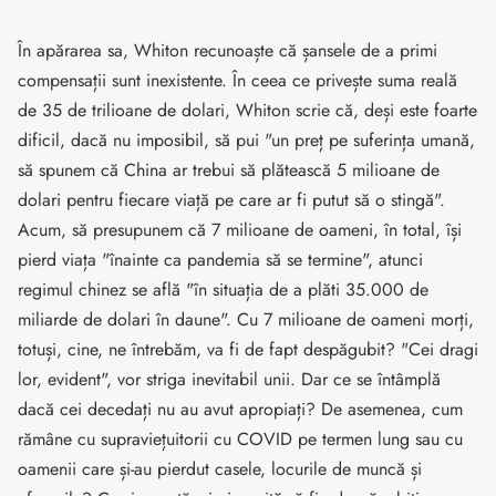
În apărarea sa, Whiton recunoaște că șansele de a primi
compensații sunt inexistente. În ceea ce privește suma reală
de 35 de trilioane de dolari, Whiton scrie că, deși este foarte
dificil, dacă nu imposibil, să pui "un preț pe suferința umană,
să spunem că China ar trebui să plătească 5 milioane de
dolari pentru fiecare viață pe care ar fi putut să o stingă".
Acum, să presupunem că 7 milioane de oameni, în total, își
pierd viața "înainte ca pandemia să se termine", atunci
regimul chinez se află "în situația de a plăti 35.000 de
miliarde de dolari în daune". Cu 7 milioane de oameni morți,
totuși, cine, ne întrebăm, va fi de fapt despăgubit? "Cei dragi
lor, evident", vor striga inevitabil unii. Dar ce se întâmplă
dacă cei decedați nu au avut apropiați? De asemenea, cum
rămâne cu supraviețuitorii cu COVID pe termen lung sau cu
oamenii care și-au pierdut casele, locurile de muncă și