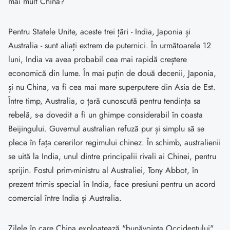
mai mult China?
Pentru Statele Unite, aceste trei țări - India, Japonia și
Australia - sunt aliați extrem de puternici. În următoarele 12
luni, India va avea probabil cea mai rapidă creștere
economică din lume. În mai puțin de două decenii, Japonia,
și nu China, va fi cea mai mare superputere din Asia de Est.
Între timp, Australia, o țară cunoscută pentru tendința sa
rebelă, s-a dovedit a fi un ghimpe considerabil în coasta
Beijingului. Guvernul australian refuză pur și simplu să se
plece în fața cererilor regimului chinez. În schimb, australienii
se uită la India, unul dintre principalii rivali ai Chinei, pentru
sprijin. Fostul prim-ministru al Australiei, Tony Abbot, în
prezent trimis special în India, face presiuni pentru un acord
comercial între India și Australia.
Zilele în care China exploatează "bunăvoința Occidentului",