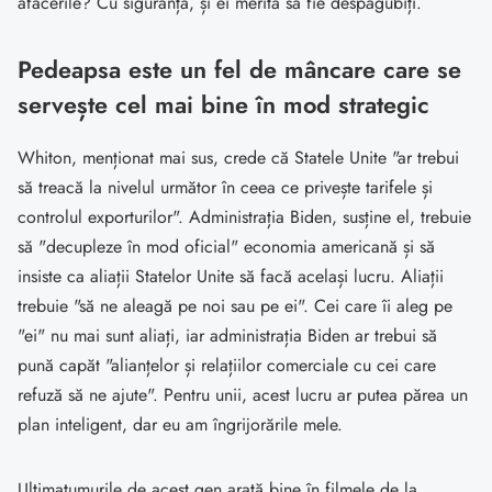
afacerile? Cu siguranță, și ei merită să fie despăgubiți.
Pedeapsa este un fel de mâncare care se
servește cel mai bine în mod strategic
Whiton, menționat mai sus, crede că Statele Unite "ar trebui
să treacă la nivelul următor în ceea ce privește tarifele și
controlul exporturilor". Administrația Biden, susține el, trebuie
să "decupleze în mod oficial" economia americană și să
insiste ca aliații Statelor Unite să facă același lucru. Aliații
trebuie "să ne aleagă pe noi sau pe ei". Cei care îi aleg pe
"ei" nu mai sunt aliați, iar administrația Biden ar trebui să
pună capăt "alianțelor și relațiilor comerciale cu cei care
refuză să ne ajute". Pentru unii, acest lucru ar putea părea un
plan inteligent, dar eu am îngrijorările mele.
Ultimatumurile de acest gen arată bine în filmele de la