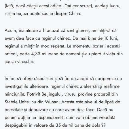
(tată, dacă citești acest articol, îmi cer scuze); același lucru,
susțin eu, se poate spune despre China.
Acum, înainte de a fi acuzat că sunt glumeț, amintiți-vă că
avem de-a face cu regimul chinez. De mai bine de 18 luni,
regimul a mințit în mod repetat. La momentul scrierii acestui
articol, peste 4,33 milioane de oameni și-au pierdut viața din
cauza virusului.
În loc să ofere răspunsuri și să fie de acord să coopereze cu
investigațiile ulterioare, regimul chinez a ales să își reafirme
minciunile. Potrivit Beijingului, virusul provine probabil din
Statele Unite, nu din Wuhan. Acesta este nivelul de lipsă de
onestitate și depravare cu care avem de-a face. Dacă nu
putem obține un răspuns onest, cum vom obține vreodată
despăgubiri în valoare de 35 de trilioane de dolari?