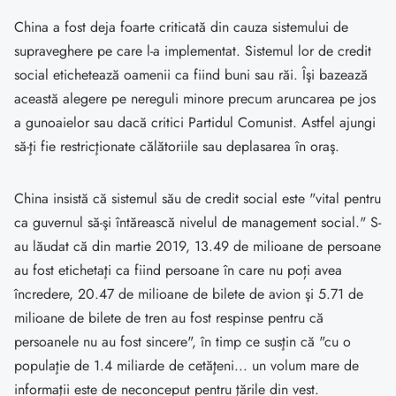
China a fost deja foarte criticată din cauza sistemului de
supraveghere pe care l-a implementat. Sistemul lor de credit
social etichetează oamenii ca fiind buni sau răi. Îşi bazează
această alegere pe nereguli minore precum aruncarea pe jos
a gunoaielor sau dacă critici Partidul Comunist. Astfel ajungi
să-ţi fie restricţionate călătoriile sau deplasarea în oraş.
China insistă că sistemul său de credit social este "vital pentru
ca guvernul să-şi întărească nivelul de management social." S-
au lăudat că din martie 2019, 13.49 de milioane de persoane
au fost etichetaţi ca fiind persoane în care nu poți avea
încredere, 20.47 de milioane de bilete de avion şi 5.71 de
milioane de bilete de tren au fost respinse pentru că
persoanele nu au fost sincere", în timp ce susţin că "cu o
populaţie de 1.4 miliarde de cetăţeni... un volum mare de
informaţii este de neconceput pentru ţările din vest.