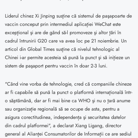
Liderul chinez Xi Jinping susţine că sistemul de paşapoarte de
vaccin conceput prin intermediul aplicaţiei WeChat este
excepţional şi are de gând să-l promoveze şi altor ţări în
cadrul întrunirii G20 care va avea loc pe 21 noiembrie. Un
articol din Global Times susţine că nivelul tehnologic al
Chinei i-ar permite acesteia să pună la punct şi să iniţieze un
sistem de paşaport pentru vaccin în doar 2-3 luni.
"Când vine vorba de tehnologie, cred că companiile chineze
ar fi capabile să pună la punct o platformă internaţională într-
o săptămână, dar ar fi mai bine ca WHO şi nu o ţară anume
sau organizaţie regională să se ocupe de asta, pentru a
asigura corectitudinea, independența şi securitatea datelor
din cadrul platformei", a declarat Xiang Ligang, director
general al Alianţei Consumatorilor de Informaţii ce are sediul