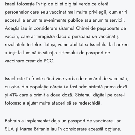
Israel foloseşte în tip de bilet digital verde ce oferă
persoanelor care s-au vaccinat mai multe privilegii, cum ar fi
accesul la anumite evenimente publice sau anumite servicii.
Aceştia iau în considerare sistemul Chinei de paşapoarte de
vaccin, care ar înregistra dacă o persoană s-a vaccinat şi
rezultatele testelor. Totuşi, vulnerabilitatea Israelului la hackeri
a ieşit la lumină în situaţia sistemului de paşaport de
vaccinare creat de PCC.
Israel este în frunte când vine vorba de numărul de vaccinări,
cu 55% din populaţie căreia i-a fost administrată prima doză
şi 41% care a primit a doua doză. Sistemul digital pe care-l
folosesc a ajutat multe afaceri să se redeschidă.
Bahrain a implementat deja un paşaport de vaccinare, iar
SUA şi Marea Britanie iau în considerare această opţiune.