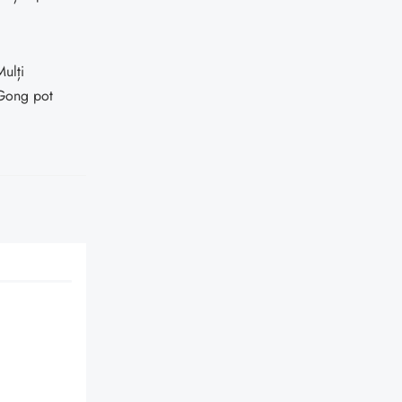
Mulți
n Gong pot