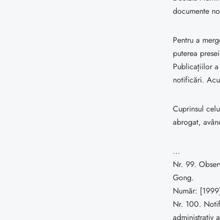
documente no
Pentru a merge
puterea presei 
Publicațiilor 
notificări. Acu
Cuprinsul celu
abrogat, avân
...
Nr. 99. Observ
Gong.
Număr: [1999]
Nr. 100. Notif
administrativ a