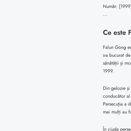
Număr: [1999]
...
Ce este 
Falun Gong est
s-a bucurat de
sănătății și m
1999.
Din gelozie și
conducător al 
Persecuția a d
mai mulți au fo
În ciuda perse