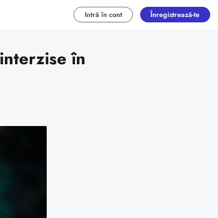
Intră în cont
Înregistrează-te
nterzise în