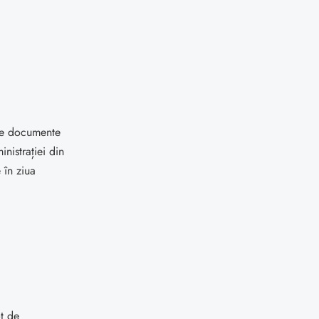
 de documente
nistrației din
 în ziua
ot de