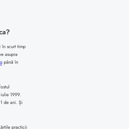
ica?
 în scurt timp
ive asupra
ng
până în
fostul
iulie 1999.
1 de ani. Și
țile practicii