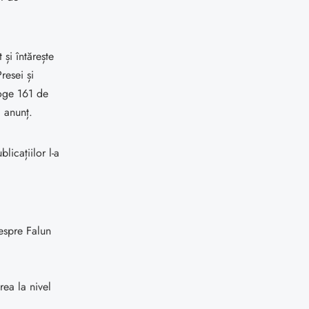
și întărește
resei și
roge 161 de
i anunț.
licațiilor l-a
despre Falun
rea la nivel