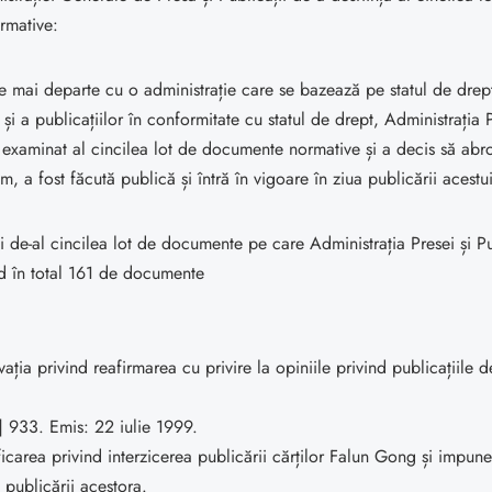
rmative:
 mai departe cu o administrație care se bazează pe statul de drept 
și a publicațiilor în conformitate cu statul de drept, Administrația P
a examinat al cincilea lot de documente normative și a decis să ab
m, a fost făcută publică și întră în vigoare în ziua publicării acestu
i de-al cincilea lot de documente pe care Administrația Presei și Pub
d în total 161 de documente
ația privind reafirmarea cu privire la opiniile privind publicațiile 
 933. Emis: 22 iulie 1999.
icarea privind interzicerea publicării cărților Falun Gong și impune
 publicării acestora.