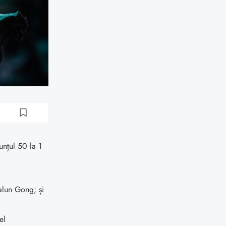
unțul 50 la 1
Falun Gong; și
el