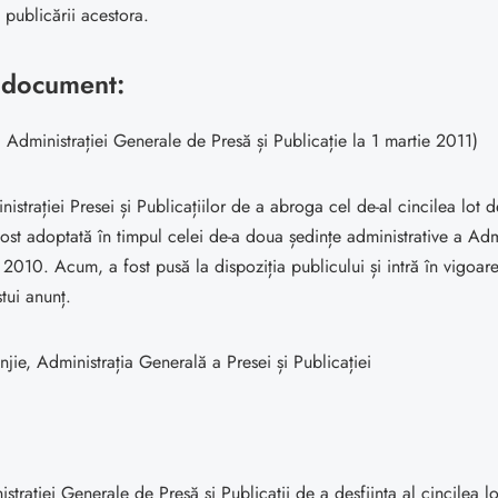
 publicării acestora.
a document:
 Administrației Generale de Presă și Publicație la 1 martie 2011)
istrației Presei și Publicațiilor de a abroga cel de-al cincilea lot
ost adoptată în timpul celei de-a doua ședințe administrative a Admi
010. Acum, a fost pusă la dispoziția publicului și intră în vigoare
tui anunț.
injie, Administrația Generală a Presei și Publicației
strației Generale de Presă și Publicații de a desființa al cincilea l