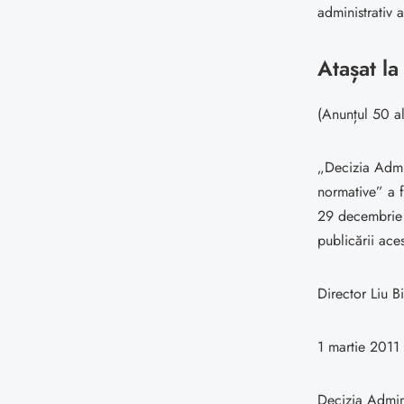
administrativ a
Atașat l
(Anunțul 50 al
„Decizia Admin
normative” a f
29 decembrie 2
publicării aces
Director Liu B
1 martie 2011
Decizia Admini