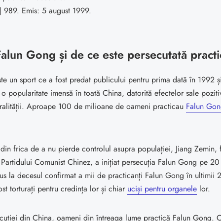
 989. Emis: 5 august 1999.
Falun Gong și de ce este persecutată pract
e un sport ce a fost predat publicului pentru prima dată în 1992 și
 o popularitate imensă în toată China, datorită efectelor sale pozit
oralității. Aproape 100 de milioane de oameni practicau
Falun Go
 din frica de a nu pierde controlul asupra populației, Jiang Zemin, 
Partidului Comunist Chinez, a inițiat persecuția Falun Gong pe 20 
us la decesul confirmat a mii de practicanți Falun Gong în ultimii 2
st torturați pentru credința lor și chiar
uciși pentru organele
lor.
cuției din China, oameni din întreaga lume practică Falun Gong. Căr