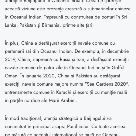
ambițiile Beijingului în Oceanul Indian. Ceea ce sporește
această viziune este prezența crescută a submarinelor chineze
în Oceanul Indian, împreună cu construirea de porturi în Sri
Lanka, Pakistan și Birmania, printre alte țări.
În plus, China a desfășurat exerciții navale comune cu
partenerii săi din Oceanul Indian. De exemplu, în decembrie
2019, China, împreună cu Rusia și Iran, a desfășurat exerciții
navale comune de patru zile în Oceanul Indian și în Golful
Oman. În ianuarie 2020, China și Pakistan au desfășurat
exerciții navale comune majore numite "Sea Gardens 2020",
antrenamente comune în Karachi și exerciții cu muniție reală
în părțile nordice ale Mării Arabiei.
În mod tradițional, atenția strategică a Beijingului s-a
concentrat în principal asupra Pacificului. Cu toate acestea,
pe măsură ce accentul internațional se mută pe Oceanul