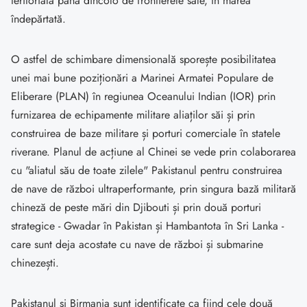
teritorială până dincolo de frontierele sale, în marea
îndepărtată.
O astfel de schimbare dimensională sporește posibilitatea
unei mai bune poziționări a Marinei Armatei Populare de
Eliberare (PLAN) în regiunea Oceanului Indian (IOR) prin
furnizarea de echipamente militare aliaților săi și prin
construirea de baze militare și porturi comerciale în statele
riverane. Planul de acțiune al Chinei se vede prin colaborarea
cu "aliatul său de toate zilele" Pakistanul pentru construirea
de nave de război ultraperformante, prin singura bază militară
chineză de peste mări din Djibouti și prin două porturi
strategice - Gwadar în Pakistan și Hambantota în Sri Lanka -
care sunt deja acostate cu nave de război și submarine
chinezești.
Pakistanul și Birmania sunt identificate ca fiind cele două