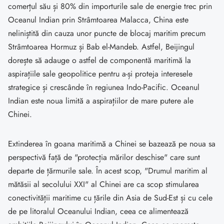
comerțul său și 80% din importurile sale de energie trec prin
Oceanul Indian prin Strâmtoarea Malacca, China este
neliniștită din cauza unor puncte de blocaj maritim precum
Strâmtoarea Hormuz și Bab el-Mandeb. Astfel, Beijingul
dorește să adauge o astfel de componentă maritimă la
aspirațiile sale geopolitice pentru a-și proteja interesele
strategice și crescânde în regiunea Indo-Pacific. Oceanul
Indian este noua limită a aspirațiilor de mare putere ale
Chinei.
Extinderea în goana maritimă a Chinei se bazează pe noua sa
perspectivă față de "protecția mărilor deschise" care sunt
departe de țărmurile sale. În acest scop, "Drumul maritim al
mătăsii al secolului XXI" al Chinei are ca scop stimularea
conectivității maritime cu țările din Asia de Sud-Est și cu cele
de pe litoralul Oceanului Indian, ceea ce alimentează